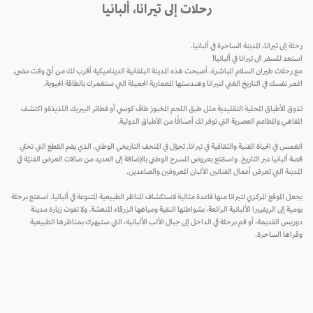
رحلات إلى تيرانا، ألبانيا
رحلة إلى تيرانا، المدينة الساحرة في ألبانيا.
استعد للسفر الى تيرانا في ألبانيا!
مع رحلات طيران السلام المباشرة، أصبحت هذه المدينة البلقانية الديناميكية أقرب لك من أيّ وقت مضى.
اغمر نفسك في التاريخ الغني لتيرانا وهندستها المعمارية الجميلة التي ستغمرك بالطاقة الحيوية.
تذوق الأطباق المحلية التقليدية مثل طبق اللحم المخبوز طاڤ كوسي أو فطائر البيريك اللذيذةو اكتشف
المقاهي والمطاعم العصرية التي توفر لك أصنافًا من الأطباق الدولية.
انغمس في الحياة الفنية والثقافية في تيرانا. تجوّل في المتحف التاريخي الوطني، الذي يضم القطع التي تحكي
قصة ألبانيا عبر التاريخ. واستمتع بعروض المسرح الوطني بالإضافة إلى العديد من صالات العرض الفنيّة في
المدينة التي تعرض أعمال الفنانين الألبان المعروفين والصاعدين.
يجعل الموقع المركزي لتيرانا منها قاعدة مثالية لاستكشاف المناظر الطبيعية المتنوعة في ألبانيا. استمتع برحلة
يومية إلى الريفييرا الألبانية الرائعة، بشواطئها النقية ومياهها الزرقاء المنعشة. ولا تفوت زيارة مدينة
دوريس القديمة، أو قم برحلة في الداخل إلى جبال الألب الألبانية، التي ستبهرك بمناظرها الطبيعية
وقراها الساحرة.