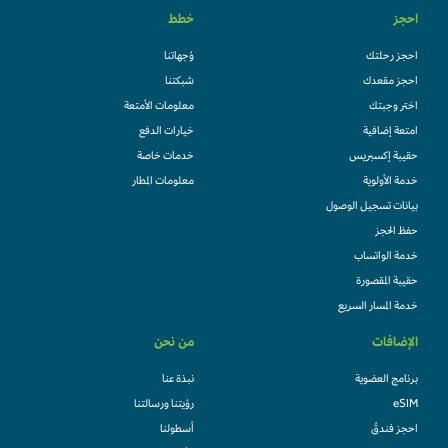
احجز
خطط
احجز رحلتك
وُجهاتنا
احجز مقعدك
شبكتنا
اختر وجبتك
معلومات الأمتعة
امتعة إضافية
خيارات الدفع
حقيبة إكسبريس
خدمات خاصة
خدمة الأولوية
معلومات المطار
بيانات تسجيل الوصول
حفظ الحجز
خدمة الواتساب
حقيبة المقصورة
خدمة المسار السريع
الإضافات
من نحن
برنامج العضوية
نبذة عنا
eSIM
رؤيتنا ورسالتنا
احجز فندقً
أسطولنا