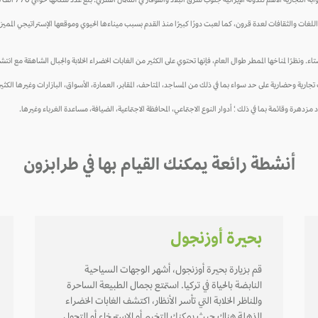
نية جنوب شرق البلاد والقوقاز في الشمال الشرقي. بلغ عدد سكانها حوالي 770 ألف نسمة في العام 2015، أما مساحتها فتقدّر بـ 4666 كيلومتر مربع.
للغات والثقافات لعدة قرون، كما لعبت دورًا كبيرًا منذ القدم بسبب ميناءها الحيوي وموقعها الإستراتيجي المميز. 
ا لمناخها الممطر طوال العام، فإنها تحتوي على الكثير من الغابات الخضراء الخلابة والجبال الشاهقة مع انتشار العد
ات تجارية وحضارية على حد سواء بما في ذلك من المساجد، المتاحف، المقابر، العمارة، الأسواق، البازارات وغيرها الكثير
 مزدهرة وقائمة بما في ذلك ؛ أدوار النوع الاجتماعي، المحافظة الاجتماعية، الضيافة، مساعدة الغرباء وغيرها.
أنشطة رائعة يمكنك القيام بها في طرابزون
بحيرة أوزنجول
قم بزيارة بحيرة أوزنجول، أشهر الوجهات السياحية
النابضة بالحياة في تركيا. استمتع بجمال الطبيعة الساحرة
والمناظر الخلابة التي تأسر الأنظار، اكتشف الغابات الخضراء
المذهلة هناك حيث يمكنك التخييم أو الاسترخاء أو التجول