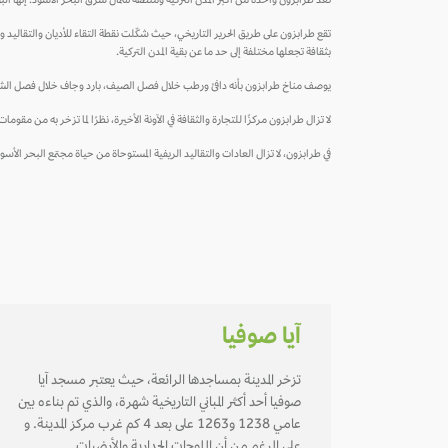
تعد طرابزون واحدة من أكبر المدن التركية ومنطقة شمال شرق البحر الأسود. إنها البوابة التجارية الأهم للدولة الإيرا
تقع طرابزون على طريق الحرير التاريخي، حيث شكّلت نقطة التقاء للأديان والتقاليد وا
بثقافة تجعلها مختلفة إلى حد ما عن بقية المدن التركية.
يوصف مناخ طرابزون بأنه دافئ ورطب خلال فصل الصيف، بارد وجاف خلال فصل الشتاء. ونظرً
لا تزال طرابزون مركزًا للتجارة والثقافة في الآونة الأخيرة، نظرًا لما تزخر به من مقوم
في طرابزون، لا تزال العادات والتقاليد الريفية المستوحاة من حياة مجتمع البحر الأسود
آيا صوفيا
تزخر المدينة بمساجدها الرائعة، حيث يعتبر مسجد آيا
صوفيا أحد أكثر المباني التاريخية شهرة، والذي تم بناءه بين
عامي 1238 و1263 على بعد 4 كم غرب مركز المدينة. و
على الرغم من أن اللوحات الجدارية والأرضيات