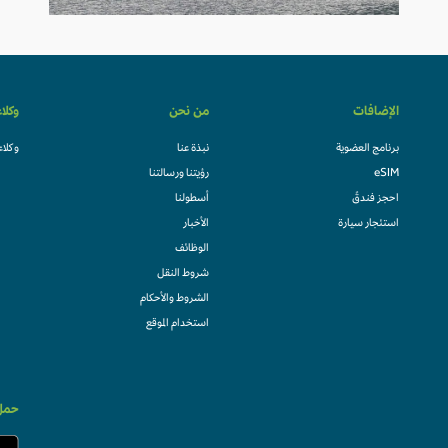
الإضافات
من نحن
وكلا
برنامج العضوية
نبذة عنا
وكلاء
eSIM
رؤيتنا ورسالتنا
احجز فندقً
أسطولنا
استئجار سيارة
الأخبار
الوظائف
شروط النقل
الشروط والأحكام
استخدام الموقع
حمل 