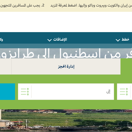
2. يجب على المسافرين المتجهين إلى الهند تعبئة نموذج الإقرار الصحي الذاتي (Air Suvidha) الإلزامي قبل موعد الوصول بـ 24 ساعة على الأقل. اضغط هنا للدخول إلى بوابة Air Suvidha.
خطط
الإضافات
وكل
 من إسطنبول إلى طرابزون 
إدارة الحجز
إلى