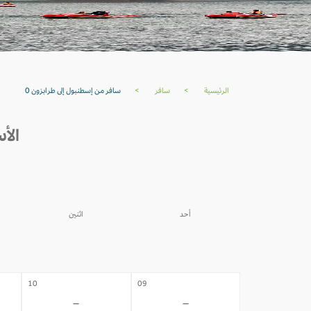
الرئيسية
>
سافر
>
سافر من إسطنبول إلى طرابزون 0
الأس
أحد
اثنين
03
02
-
-
10
09
-
-