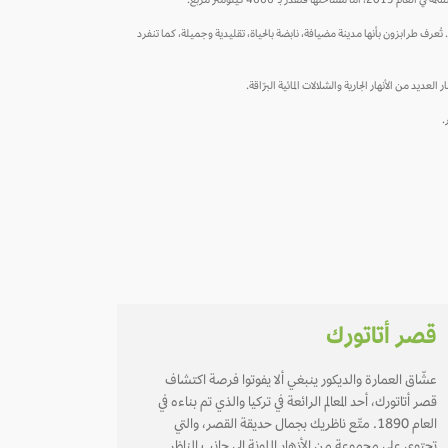
تُعرف طرابزون بأنها مدينة مضيافة، نابضة بالحياة، تقليدية وجميلة، كما تنفرد
يد من الأنهار الجارية والشلالات المائية البرّاقة.
.
قصر أتاتورك
عشّاق العمارة والديكور ينبغي ألا يفوتوا فرصة اكتشاف
قصر أتاتورك، أحد المعالم الرائعة في تركيا والذي تم بناءه في
العام 1890. متّع ناظريك بجمال حديقة القصر، والتي
تحتوي على مجموعة من الأزهار الملونة إلى جانب المناظر