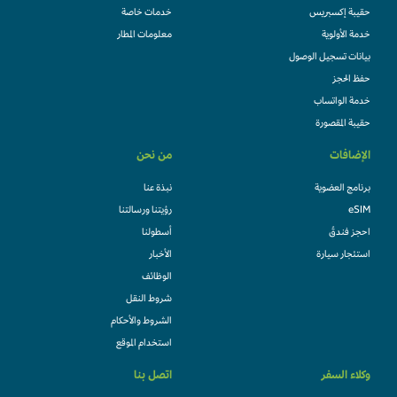
حقيبة إكسبريس
خدمات خاصة
خدمة الأولوية
معلومات المطار
بيانات تسجيل الوصول
حفظ الحجز
خدمة الواتساب
حقيبة المقصورة
الإضافات
من نحن
برنامج العضوية
نبذة عنا
eSIM
رؤيتنا ورسالتنا
احجز فندقً
أسطولنا
استئجار سيارة
الأخبار
الوظائف
شروط النقل
الشروط والأحكام
استخدام الموقع
وكلاء السفر
اتصل بنا