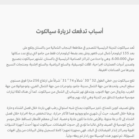
أسباب تدفعك لزيارة سيالكوت
تُعد سيالكوت المدينة الرئيسية للتصدير في مقاطعة البنجاب الشمالية من باكستان وتقع على
بعد 135 كيلومتراً شمال غرب لاهور وعلى بعد بضعة كيلومترات فقط من جامو التي يبلغ عدد سكانها
حوالي 6،00،000. وهي واحدة من المراكز الصناعية الرئيسية في باكستان. تشتهر سيالكوت بتصنيع
وتصدير أدوات العمليات الجراحية، الآلات الموسيقية، والسلع الرياضية، والسلع الجلدية، ومنتجات النسيج
وغيرها من الصناعات الخفيفة.
تقع سيالكوت بين خطي الطول 32 ° 30 ′ شمالاً و 74 ° 31 ′ شرقاً على ارتفاع 256 مترًا فوق مستوى
سطح البحر، وتحدها من جهة الشمال مدينة جامو، وغوجرات من جهة الشمال الغربي، وغوجوانولا من جهة
الغرب، وناروال من جهة الجنوب. ويتدفق نهر تشيناب إلى الشمال من سيالكوت. كما أن هناك ثلاثة تيارات
موسمية صغيرة تتدفق عبر المدينة وهي ايك، بهير وبالخو.
وفق تصنيف كوبن للمناخ، تتميز سيالكوت بمناخ شبه استوائي رطب فهي باردة خلال فصل الشتاء وحارة
ورطبة خلال الصيف، حيث أن شهري مايو ويونيو هما الأكثر حرارة، بينما تنخفض درجة الحرارة خلال فصل
الشتاء إلى 0 درجة مئوية. والأرض عادة ما تكون عادية وخصبة. كما أن معظم الأمطار تتساقط خلال موسم
الرياح الموسمية في الصيف والتي غالبا ما تؤدي إلى حدوث الفيضانات. سيالكوت لديها أحدث أجهزة التنبؤات
الجوية ومراكز إنذار الفيضانات في البلاد، فهي مجهزة تجهيزا كاملا لتسجيل ونقل البيانات من وإلى الجهات
المسوؤلة. تم تجهيز هذه الوسيلة مع رادار تم ربطه دولياً.