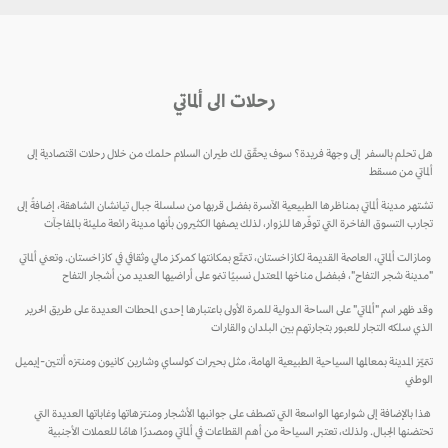
رحلات الى ألماتي
هل تحلم بالسفر إلى وجهة فريدة؟ سوف يحقّق لك طيران السلام حلمك من خلال رحلات اقتصادية إلى
ألماتي من مسقط
تشتهر مدينة ألماتي بمناظرها الطبيعية الآسرة بفضل قربها من سلسلة جبال تيانشان الشاهقة، إضافةً إلى
تجارب التسوق الفاخرة التي توفّرها للزوار، لذلك يصفها الكثيرون بأنها مدينة رائعة مليئة بالمفاجآت
ومازالت ألماتي، العاصمة القديمة لكازاخستان، تتمتّع بمكانتها كمركز مالي وثقافي في كازاخستان. وتعني ألماتي
"مدينة شجر التفاح"، فبفضل مناخها المعتدل نسبيًا تنمو على أراضيها العديد من أشجار التفاح
وقد ظهر اسم "ألماتي" على الساحة الدولية للمرة الأولى باعتبارها إحدى المحطات العديدة على طريق الحرير
الذي سلكه التجار للعبور بتجارتهم بين البلدان والقارات
تتميّز المدينة بمعالمها السياحية الطبيعية الهامة، مثل بحيرات كولساي وشارين كانيون ومنتزه ألتين-إيميل
الوطني
هذا بالإضافة إلى شوارعها الواسعة التي تصطف على جوانبها الأشجار ومنتزهاتها وغاباتها العديدة التي
تحتضنها الجبال. ولذلك، تعتبر السياحة من أهم القطاعات في ألماتي ومصدرًا هامًا للعملات الأجنبية