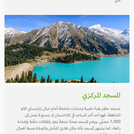
ألماتي
المسجد المركزي
مسجد عظيم بقبة ذهبية ومنارات شامخة أمام جبال زايليسكي الاتو
الشاهقة، فهو أحد أكبر المساجد في كازاخستان إذ يتسع لما يصل إلى
7,000 مصلّي. ويضم المسجد صحنًا مذهلًا يتميّز بإطلالات خلّابة وإضاءة
رائعة، كما يشتهر المسجد بأنه مكان هادئ للتأمل والصلاة وسط الجمال