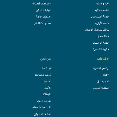
اختر وجبتك
معلومات الأمتعة
امتعة إضافية
خيارات الدفع
حقيبة إكسبريس
خدمات خاصة
خدمة الأولوية
معلومات المطار
بيانات تسجيل الوصول
حفظ الحجز
خدمة الواتساب
حقيبة المقصورة
الإضافات
من نحن
برنامج العضوية
نبذة عنا
eSIM
رؤيتنا ورسالتنا
احجز فندقً
أسطولنا
استئجار سيارة
الأخبار
الوظائف
شروط النقل
الشروط والأحكام
استخدام الموقع