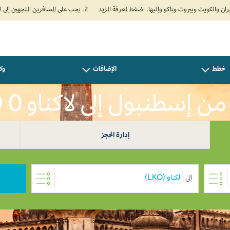
2. يجب على المسافرين المتجهين إلى الهند تعبئة نموذج الإقرار الصحي الذاتي (Air Suvidha) الإلزامي قبل موعد الوصول بـ 24 ساعة على الأقل. اضغط هنا للدخول إلى بوابة Air Suvidha.
خطط
الإضافات
وكل
ن إسطنبول إلى لاكناو USD 0
إدارة الحجز
إلى