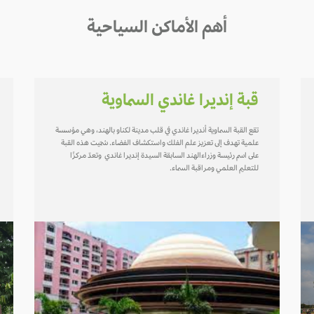
أهم الأماكن السياحية
قبة إنديرا غاندي السماوية
تقع القبة السماوية أنديرا غاندي في قلب مدينة لكناو بالهند، وهي مؤسسة
علمية تهدف إلى تعزيز علم الفلك واستكشاف الفضاء. سُمّيت هذه القبة
على اسم رئيسة وزراءالهند السابقة السيدة إنديرا غاندي وتعدّ مركزًا
للتعليم العلمي ومراقبة السماء.