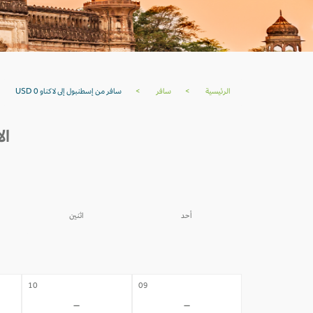
الرئيسية
>
سافر
>
سافر من إسطنبول إلى لاكناو USD 0
الأ
أحد
اثنين
03
02
-
-
10
09
-
-