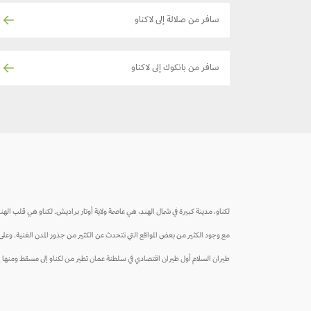
سافر من صلالة إلى لاكناو
سافر من بانكوك إلى لاكناو
لكناو، مدينة كبيرة في شمال الهند، هي عاصمة ولاية أوتار براديش. لكناو هي قلب الهند
مع وجود الكثير من بعض المواقع التي تتحدث عن الكثير من جذور المدن الغنية. وعلى س
طيران السلام أول طيران اقتصادي في سلطنة عمان تطير من لكناو إلى مسقط ومنها إلى 20 وجهة، اضغط على الزر في الأسفل لاستكشا تذاكر بأسعار أقل إلى ل