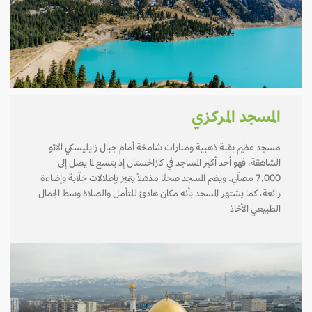
المسجد المركزي
مسجد عظيم بقبة ذهبية ومنارات شامخة أمام جبال زايليسكي الاتو
الشاهقة، فهو أحد أكبر المساجد في كازاخستان إذ يتسع لما يصل إلى
7,000 مصلّي. ويضم المسجد صحنًا مذهلًا يتميّز بإطلالات خلّابة وإضاءة
رائعة، كما يشتهر المسجد بأنه مكان هادئ للتأمل والصلاة وسط الجمال
الطبيعي الأخاذ