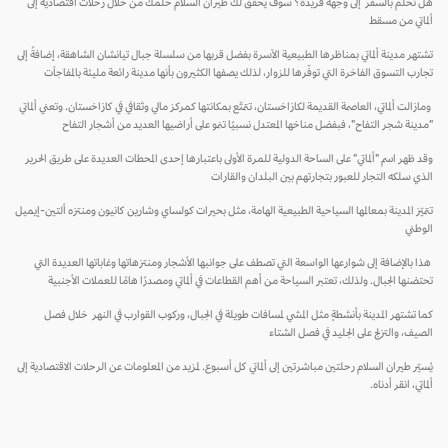
 تحلم بالسفر إلى وجهة فريدة؟ سوف يحقّق لك طيران السلام حلمك من خلال رحلات اقتصادية إلى
ماتي من مسقط
تهر مدينة ألماتي بمناظرها الطبيعية الآسرة بفضل قربها من سلسلة جبال تيانشان الشاهقة، إضافةً إلى
ارب التسوق الفاخرة التي توفّرها للزوار، لذلك يصفها الكثيرون بأنها مدينة رائعة مليئة بالمفاجآت
ازالت ألماتي، العاصمة القديمة لكازاخستان، تتمتّع بمكانتها كمركز مالي وثقافي في كازاخستان. وتعني ألماتي
دينة شجر التفاح"، فبفضل مناخها المعتدل نسبيًا تنمو على أراضيها العديد من أشجار التفاح
د ظهر اسم "ألماتي" على الساحة الدولية للمرة الأولى باعتبارها إحدى المحطات العديدة على طريق الحرير
ذي سلكه التجار للعبور بتجارتهم بين البلدان والقارات
ميّز المدينة بمعالمها السياحية الطبيعية الهامة، مثل بحيرات كولساي وشارين كانيون ومنتزه ألتين-إيميل
وطني
ا بالإضافة إلى شوارعها الواسعة التي تصطف على جوانبها الأشجار ومنتزهاتها وغاباتها العديدة التي
تضنها الجبال. ولذلك، تعتبر السياحة من أهم القطاعات في ألماتي ومصدرًا هامًا للعملات الأجنبية
ا تشتهر المدينة بأنشطةٍ مثل المشي لمسافات طويلة في الجبال، وركوب القوارب في النهر خلال فصل
صيف، والتزلج على الجليد في فصل الشتاء
سيّر طيران السلام رحلتين مباشرتين إلى ألماتي كل أسبوع. لمزيد من المعلومات عن الرحلات الاقتصادية إلى
ماتي، انقر أدناه.