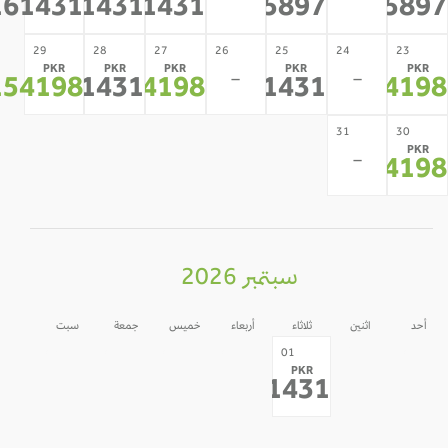
-
-
161431
161431
161431
175897
1758
*
*
*
*
*
29
28
27
26
25
24
23
PKR
PKR
PKR
PKR
PK
-
-
154198
161431
154198
161431
1541
*
*
*
*
*
31
30
PK
-
1541
*
سبتمبر 2026
أحد
اثنين
ثلاثاء
أربعاء
خميس
جمعة
سبت
05
04
03
02
31
30
01
PKR
-
-
-
-
-
-
161431
*