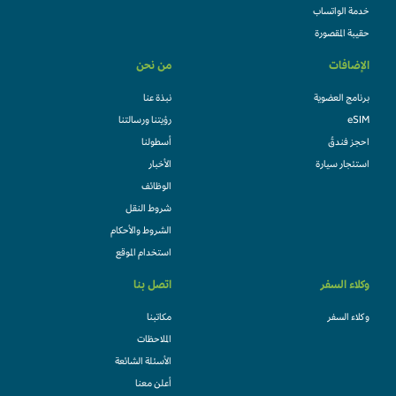
خدمة الواتساب
حقيبة المقصورة
الإضافات
من نحن
برنامج العضوية
نبذة عنا
eSIM
رؤيتنا ورسالتنا
احجز فندقً
أسطولنا
استئجار سيارة
الأخبار
الوظائف
شروط النقل
الشروط والأحكام
استخدام الموقع
وكلاء السفر
اتصل بنا
وكلاء السفر
مكاتبنا
الملاحظات
الأسئلة الشائعة
أعلن معنا