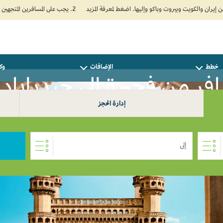
2. يجب على المسافرين المتجهين إلى الهند تعبئة نموذج الإقرار الصحي الذاتي (Air Suvidha) الإلزامي قبل موعد الوصول بـ 24 ساعة على الأقل. اضغط هنا للدخول إلى بوابة Air Suvidha.
خطط
الإضافات
وكل
فر من فجيرة إلى حيدراباد 0
إدارة الحجز
إلى