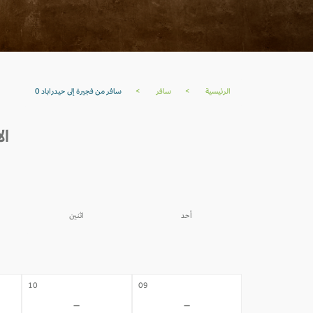
الرئيسية
>
سافر
>
سافر من فجيرة إلى حيدراباد 0
ال
أحد
اثنين
03
02
-
-
10
09
-
-