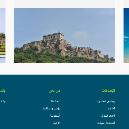
الإضافات
من نحن
وكلا
برنامج العضوية
نبذة عنا
وكلاء
eSIM
رؤيتنا ورسالتنا
احجز فندقً
أسطولنا
استئجار سيارة
الأخبار