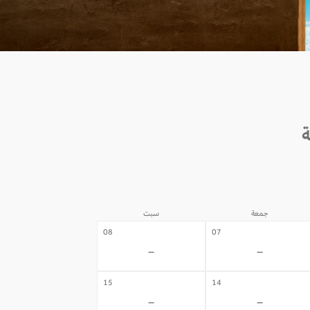
جمعة
سبت
08
07
-
-
15
14
-
-