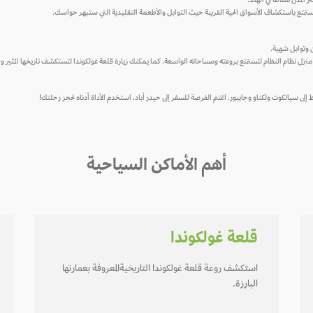
لمدن نشاطًا في الهند.
استمتع باستكشاف الأسواق الحية القريبة حيث التوابل والأطعمة التقليدية التي ستبهر حواسك.
ين وتوابل شهية.
منزل نظام النظام لتستمتع بروعته ومساحاته الواسعة. كما يمكنك زيارة قلعة غولكوندا لتستكشف تاريخها المثير و
لى سيالكوت ولكناو وجايبور. اغتنم الفرصة للسفر إلى حيدر أباد، استخدم الأداة أدناه لحجز رحلتك!
أهم الأماكن السياحية
قلعة غولكوندا
استكشف روعة قلعة غولكوندا التاريخيةالمعروفة بعمارتها
البارزة.