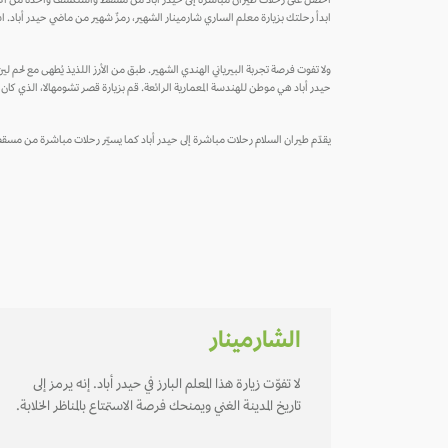
احصل على رحلات طيران مباشرة إلى حيدر أباد من مسقط واستكشف واحدةً من أكثر ا
ابدأ رحلتك بزيارة معلم الساري شارمينار الشهير، رمزٌ شهير من ماضي حيدر أباد. 
ولا تفوت فرصة تجربة البيرياني الهندي الشهير. طبق من الأرز اللذيذ يُطهى مع لحم ل
حيدر أباد هي موطن للهندسة المعمارية الرائعة. قم بزيارة قصر تشومهالا، الذي كان 
يقدّم طيران السلام رحلات مباشرة إلى حيدر أباد كما يسيّر رحلات مباشرة من مسقط إ
الشارمينار
لا تفوّت زيارة هذا المعلم البارز في حيدر أباد. إنه يرمز إلى
تاريخ المدينة الغني ويمنحك فرصة الاستمتاع بالمناظر الخلابة.