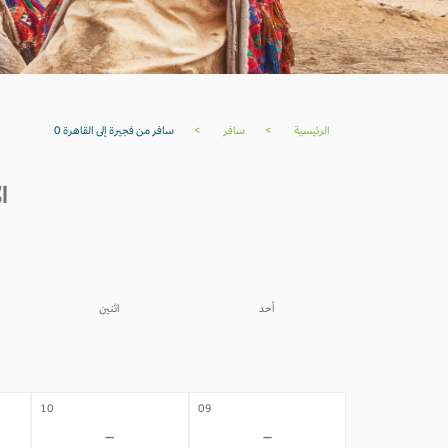
الرئيسية
>
سافر
>
سافر من فجيرة إلى القاهرة 0
ال
أحد
اثنين
03
02
-
-
10
09
-
-