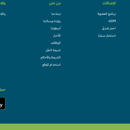
الإضافات
من نحن
وكلا
برنامج العضوية
نبذة عنا
وكلاء
eSIM
رؤيتنا ورسالتنا
احجز فندقً
أسطولنا
استئجار سيارة
الأخبار
الوظائف
شروط النقل
الشروط والأحكام
استخدام الموقع
حمل 