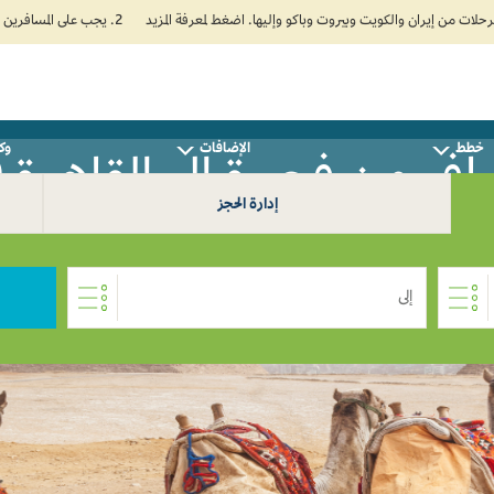
2. يجب على المسافرين المتجهين إلى الهند تعبئة نموذج الإقرار الصحي الذاتي (Air Suvidha) الإلزامي قبل موعد الوصول بـ 24 ساعة على الأقل. اضغط هنا للدخول إلى بوابة Air Suvidha.
خطط
الإضافات
وكل
فر من فجيرة إلى القاهرة 0
إدارة الحجز
إلى