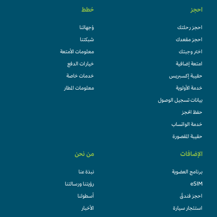
احجز
خطط
احجز رحلتك
وُجهاتنا
احجز مقعدك
شبكتنا
اختر وجبتك
معلومات الأمتعة
امتعة إضافية
خيارات الدفع
حقيبة إكسبريس
خدمات خاصة
خدمة الأولوية
معلومات المطار
بيانات تسجيل الوصول
حفظ الحجز
خدمة الواتساب
حقيبة المقصورة
الإضافات
من نحن
برنامج العضوية
نبذة عنا
eSIM
رؤيتنا ورسالتنا
احجز فندقً
أسطولنا
استئجار سيارة
الأخبار