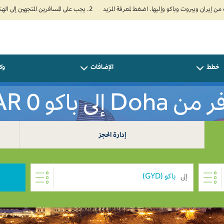
2. يجب على المسافرين المتجهين إلى الهند تعبئة نموذج الإقرار الصحي الذاتي (Air Suvidha) الإلزامي قبل موعد الوصول بـ 24 ساعة على الأقل. اضغط هنا للدخول إلى بوابة Air Suvidha.
خطط
الإضافات
وكل
Do إلى باكو QAR 0
إدارة الحجز
إلى