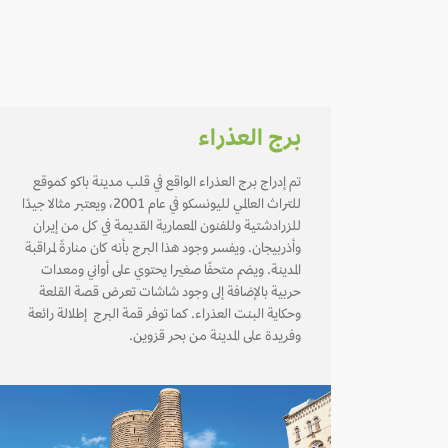
برج العذراء
تم إدراج برج العذراء الواقع في قلب مدينة باكو كموقع
للتراث العالمي لليونسكو في عام 2001، ويعتبر مثالا جيدًا
للزرادشتية وللفنون المعمارية القديمة في كل من إيران
وأذربيجان. ويفسر وجود هذا البرج بأنه كان منارةً لمراقبة
المدينة. ويضم متحفًا صغيرا يحتوي على أواني ومعدات
حربية بالإضافة إلى وجود شاشات تعرض قصة القلعة
وحكاية البنت العذراء. كما توفر قمة البرج إطلالة رائعة
وفريدة على المدينة من بحر قزوين.