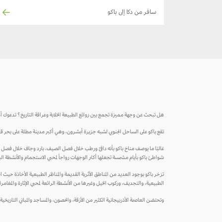
سافر من دكا إلى باكو
هل تبحث عن وجهة مميزة تجمع بين روائع الطبيعة الخلابة وعراقة التاريخ؟ تدعوك أذر
تقع باكو على الساحل الجنوبي لشبه جزيرة أبشرون، وهي أكبر مدينة مطلة على بحر قزوين
غالبًا ما يوصف مناخ باكو بأنه دافئ ورطب خلال فصل الصيف، بارد وجاف خلال فصل الش
شواطئ باكو بأيام مشمسة تجعلها أكثر الوجهات رواجاً لمحبي الاستجمام والأنشطة الب
تزخر باكو بوجود العديد من المناطق الأثرية القديمة والمناظر الطبيعية الأخاذة حيث ا
الطبيعية، والتجديف، وركوب الخيل وغيرها من الأنشطة الرائعة لمحبي الإثارة والمغامر
وتحتضن العاصمة الأذربيجانية الكثير من الأزقة، والحصون، والمساجد والمباني التاري