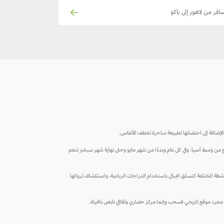
افر من لاهور إلى باكو
، بالإضافة إلى احتضانها لطبيعة ساحرة تخطف الأنفاس.
فع من وسط آسيا. وفي كل عام وبدءًا من شهر مايو وحتى نهاية شهر سبتمبر تنعم
الأنشطة المختلفة كتسلق الجبال باستخدام الدراجات الرباعية، واستكشاف ثرواتها
ليست مجرد موقع تاريخي فسحب وإنما مركز حضاري وثقافي نابض بالحياة.