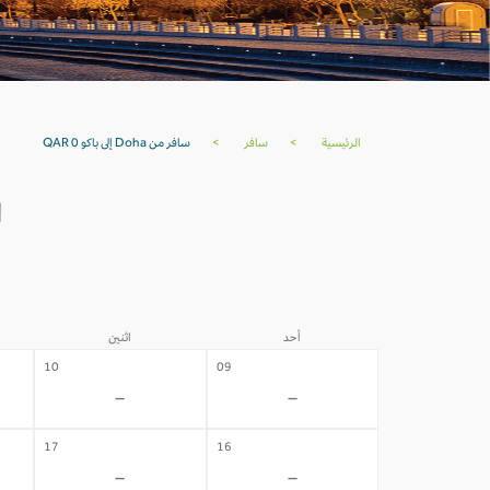
الرئيسية
>
سافر
>
سافر من Doha إلى باكو QAR 0
ا
أحد
اثنين
10
09
-
-
17
16
-
-