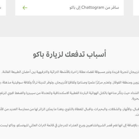
سافر من Chattogram إلى باكو
س
أسباب تدفعك لزيارة باكو
بيجان لتجربة فريدة وغير مسبوقة لقضاء عطلة زاخرة بالأنشطة التراثية والترفيهية بين أحضان الطبيعة الفاتنة.
 ومنطقة القوقاز. وتعتبر مركزًا علميًا وصناعيًا وثقافيًا لأذربيجان. وتوفر المدينة تراثًا وثقافة سوفيتية مذهلة
تاء حيث يتأثر مناخها بالكتل الهوائية الباردة القطبية الاسكندنافية والمعتدلة من سيبيريا والضغط الجوي المرت
حرية.
لجبال، والأنهار، والشلالات، والبحيرات، والجبال المغطاة بالثلوج، وهذا ما يمكن الزائر لها من ممارسة العديد من 
ات.
خية، بالإضافة إلى انها تضم قصر الشروانشاهيين وبرج العذراء المدرجان في قائمة التراث العالمي لليونسكو. وباكو 