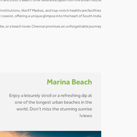
 and Elliot’s Beach, offer serene escapes from the urban hustle.
stitutions, like IIT Madras, and top-notch healthcare facilities
 coexist, offering a unique glimpse into the heart of South India.
oodie, or a beach lover, Chennai promises an unforgettable journey.
Marina Beach
Enjoy a leisurely stroll or a refreshing dip at
one of the longest urban beaches in the
world. Don’t miss the stunning sunrise
views!