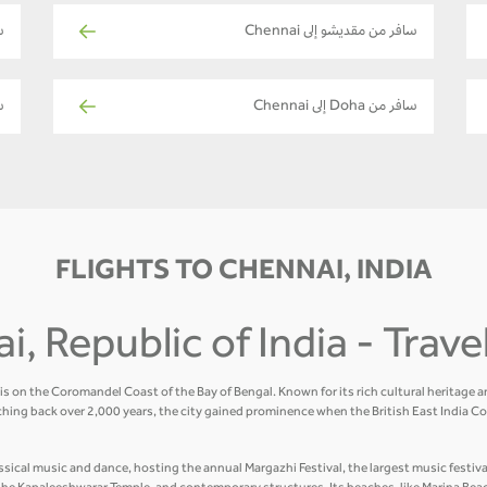
سافر من مقديشو إلى Chennai
سا
سافر من Doha إلى Chennai
ساف
FLIGHTS TO CHENNAI, INDIA
i, Republic of India - Trav
lis on the Coromandel Coast of the Bay of Bengal. Known for its rich cultural heritage 
hing back over 2,000 years, the city gained prominence when the British East India Co
sical music and dance, hosting the annual Margazhi Festival, the largest music festival 