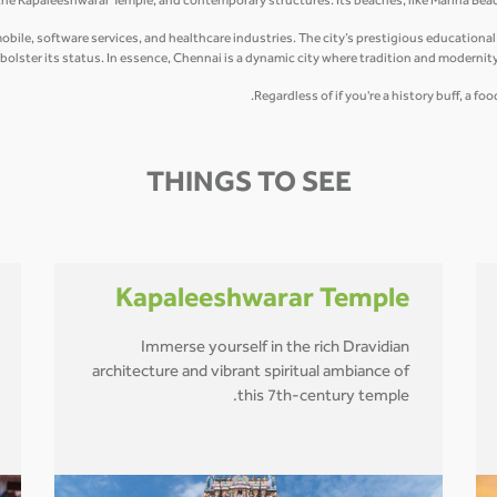
he Kapaleeshwarar Temple, and contemporary structures. Its beaches, like Marina Beach
le, software services, and healthcare industries. The city’s prestigious educational in
 bolster its status. In essence, Chennai is a dynamic city where tradition and modernity
Regardless of if you're a history buff, a f
THINGS TO SEE
Kapaleeshwarar Temple
Immerse yourself in the rich Dravidian
architecture and vibrant spiritual ambiance of
this 7th-century temple.