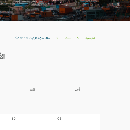
الرئيسية
>
سافر
>
سافر من دكا إلى Chennai 0
الأسع
أحد
اثنين
03
02
-
-
10
09
-
-