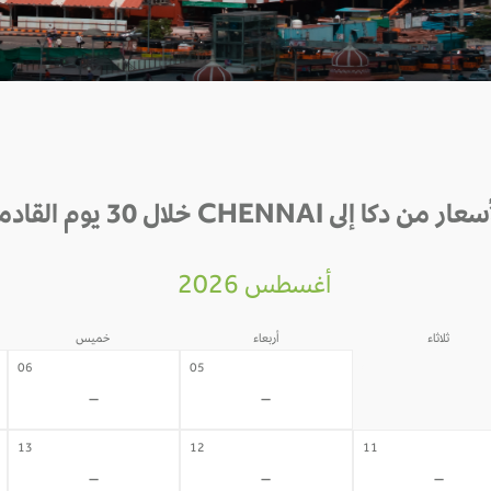
ار من دكا إلى CHENNAI خلال 30 يوم القادمة
أغسطس 2026
ثلاثاء
أربعاء
خميس
04
06
05
-
-
-
13
12
11
-
-
-