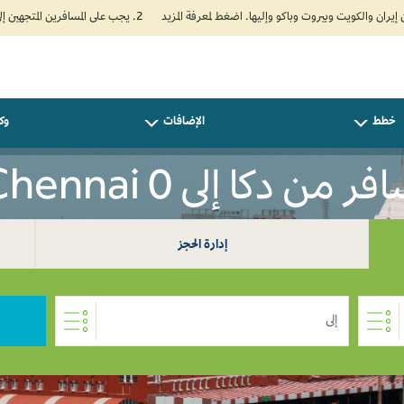
2. يجب على المسافرين المتجهين إلى الهند تعبئة نموذج الإقرار الصحي الذاتي (Air Suvidha) الإلزامي قبل موعد الوصول بـ 24 ساعة على الأقل. اضغط هنا للدخول إلى بوابة Air Suvidha.
خطط
الإضافات
وكل
ر من دكا إلى Chennai 0
إدارة الحجز
إلى