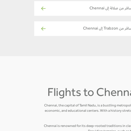
فر من صلالة إلى Chennai
ر من Trabzon إلى Chennai
Flights to Chenna
Chennai, the capital of Tamil Nadu, is a bustling metropo
economic, and educational centers. With a history stretc
Chennai is renowned for its deep-rooted traditions in clas