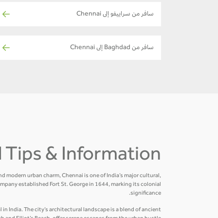
سافر من سراييفو إلى Chennai
سافر من Baghdad إلى Chennai
el Tips & Information
and modern urban charm, Chennai is one of India’s major cultural,
mpany established Fort St. George in 1644, marking its colonial
significance.
in India. The city’s architectural landscape is a blend of ancient