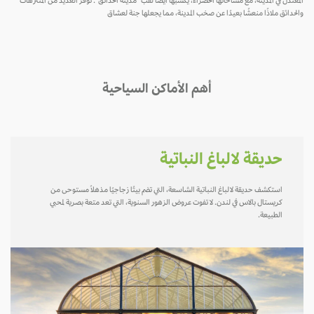
المعتدل في المدينة، مع مساحاتها الخضراء، يكسبها أيضًا لقب "مدينة الحدائق". توفر العديد من المتنزهات
والحدائق ملاذًا منعشًا بعيدًا عن صخب المدينة، مما يجعلها جنة لعشاق
أهم الأماكن السياحية
حديقة لالباغ النباتية
استكشف حديقة لالباغ النباتية الشاسعة، التي تضم بيتًا زجاجيًا مذهلاً مستوحى من
كريستال بالاس في لندن. لا تفوت عروض الزهور السنوية، التي تعد متعة بصرية لمحبي
الطبيعة.