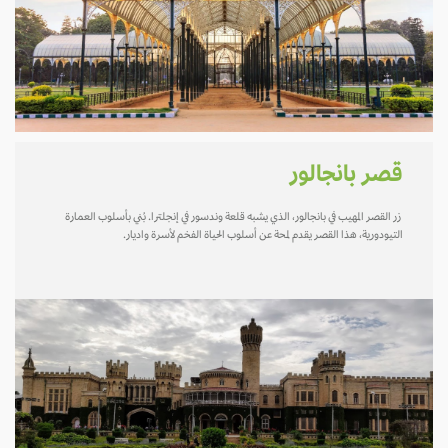
قصر بانجالور
زر القصر المهيب في بانجالور، الذي يشبه قلعة وندسور في إنجلترا. بُني بأسلوب العمارة
التيودورية، هذا القصر يقدم لمحة عن أسلوب الحياة الفخم لأسرة واديار.