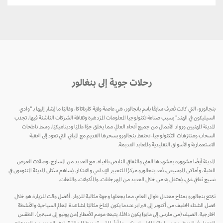
رحلات جوية إلى بنغالور
بنجالورو، التي كانت تُعرف سابقًا باسم بانجالور، هي عاصمة ولاية كارناتاكا، وغالبًا ما يُشار إليها بـ "وادي
السيليكون في الهند" بسبب صناعة تكنولوجيا المعلومات المزدهرة وثقافة الشركات الناشئة فيها. تجذب
المدينة المهنيين ورواد الأعمال من جميع أنحاء العالم، مما يخلق جوًا عالميًا وديناميكيًا. وسط ناطحات
السحاب ومتنزهات التكنولوجيا، تحتفظ بنجالورو بسحرها القديم مع المباني التي تعود إلى الحقبة
الاستعمارية والأسواق التقليدية والمعابد القديمة.
المدينة أيضًا مشهورة بمشهدها الفني والثقافي النابض بالحياة. مع العديد من المسارح، وصالات العرض
الفنية، وأماكن الموسيقى، تُعد بنجالورو مركزًا للتعبير الإبداعي والابتكار. يُساهم سكان المدينة المتنوعون في
نسيج ثقافي غني، يُحتفل به من خلال العديد من المهرجانات، والمأكولات، واللغات.
تتمتع بنجالورو بمناخ معتدل طوال العام، مما يجعلها وجهة مثالية للزوار. أفضل وقت للزيارة هو خلال
فصل الشتاء الخفيف من أكتوبر إلى فبراير عندما يكون المناخ مثاليًا لمشاهدة المعالم السياحية والأنشطة
الخارجية. الصيف (من مارس إلى مايو) يكون دافئًا، يتبعه موسم الأمطار (من يونيو إلى سبتمبر). الطقس