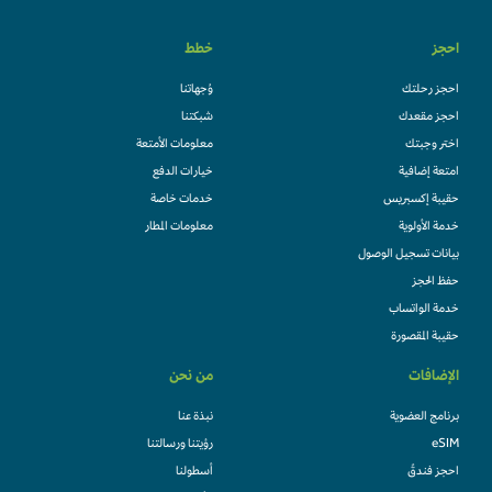
احجز
خطط
احجز رحلتك
وُجهاتنا
احجز مقعدك
شبكتنا
اختر وجبتك
معلومات الأمتعة
امتعة إضافية
خيارات الدفع
حقيبة إكسبريس
خدمات خاصة
خدمة الأولوية
معلومات المطار
بيانات تسجيل الوصول
حفظ الحجز
خدمة الواتساب
حقيبة المقصورة
الإضافات
من نحن
برنامج العضوية
نبذة عنا
eSIM
رؤيتنا ورسالتنا
احجز فندقً
أسطولنا