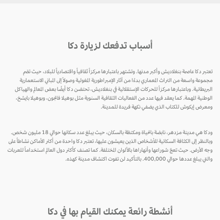
أسباب تدفعك لزيارة دكا
تعتبر دكا عاصمة بنغلاديش وأكبر مدنها. وتشتهر باعتبارها مركزاً ثقافياً واقتصادياً للبلاد، حيث تضم
مجموعة واسعة من التراث المعماري بدءًا من آثار الإمبراطورية المغولية وصولاً إلى المباني الاستعمارية
البريطانية. وباعتبارها مركزاً للحركات الإستقلالية في بنغلاديش، تحتضن دكا أيضًا بعض المعالم والهياكل
الوطنية المهمة. كما يعقد فيها عدد من الفعاليات الثقافية السنوية مثل بوهيلا فالجون، وبوهيلا بايشخ،
ومعرض إيكوش للكتاب الذي يضفي نكهة فريدة للمدينة.
ودكا هي مدينة مزدهر، نابضة بالحياة ومكتظة بالسكان، حيث يبلغ عدد سكانها حوالي 18 مليون شخص.
وبالنظر إلى الكثافة السكانية للأشخاص الذين يعيشون عليها، تعتبر دكا واحدة من أكثر الأماكن نشاطاً على
وجه الأرض. حيث تعجّ شوراعها وأنهاراها بالألوان المختلفة. كما تصنف كأكثر دول العالم استخداماً للعربات
والتي يبلغ عددها حوالي 400,000. بالتأكيد لن تفوت اكتشاف مدينة كهذه.
أنشطة رائعة يمكنك القيام بها في دكا