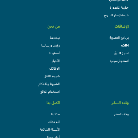
خدمة الواتساب
حقيبة المقصورة
خدمة المسار السريع
الإضافات
من نحن
برنامج العضوية
نبذة عنا
eSIM
رؤيتنا ورسالتنا
احجز فندقً
أسطولنا
استئجار سيارة
الأخبار
الوظائف
شروط النقل
الشروط والأحكام
استخدام الموقع
وكلاء السفر
اتصل بنا
وكلاء السفر
مكاتبنا
الملاحظات
الأسئلة الشائعة
أعلن معنا