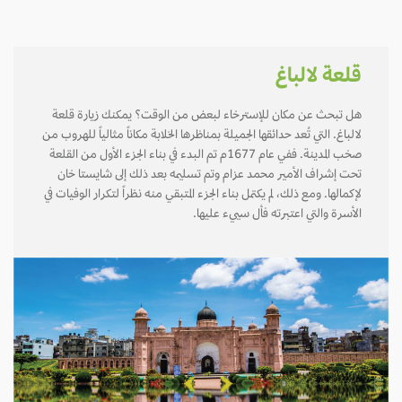
قلعة لالباغ
هل تبحث عن مكان للإسترخاء لبعض من الوقت؟ يمكنك زيارة قلعة
لالباغ. التي تُعد حدائقها الجميلة بمناظرها الخلابة مكاناً مثالياً للهروب من
صخب المدينة. ففي عام 1677م تم البدء في بناء الجزء الأول من القلعة
تحت إشراف الأمير محمد عزام وتم تسليمه بعد ذلك إلى شايستا خان
لإكمالها. ومع ذلك، لم يكتمل بناء الجزء المتبقي منه نظراً لتكرار الوفيات في
الأسرة والتي اعتبرته فأل سييء عليها.