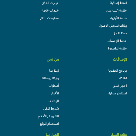
امتعة إضافية
خيارات الدفع
حقيبة إكسبريس
خدمات خاصة
خدمة الأولوية
معلومات المطار
بيانات تسجيل الوصول
حفظ الحجز
خدمة الواتساب
حقيبة المقصورة
الإضافات
من نحن
برنامج العضوية
نبذة عنا
eSIM
رؤيتنا ورسالتنا
احجز فندقً
أسطولنا
استئجار سيارة
الأخبار
الوظائف
شروط النقل
الشروط والأحكام
استخدام الموقع
وكلاء السفر
اتصل بنا