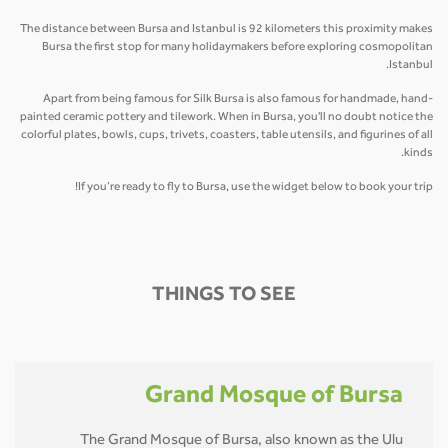
The distance between Bursa and Istanbul is 92 kilometers this proximity makes
Bursa the first stop for many holidaymakers before exploring cosmopolitan
Istanbul.
Apart from being famous for Silk Bursa is also famous for handmade, hand-
painted ceramic pottery and tilework. When in Bursa, you'll no doubt notice the
colorful plates, bowls, cups, trivets, coasters, table utensils, and figurines of all
kinds.
If you’re ready to fly to Bursa, use the widget below to book your trip!
THINGS TO SEE
Grand Mosque of Bursa
The Grand Mosque of Bursa, also known as the Ulu