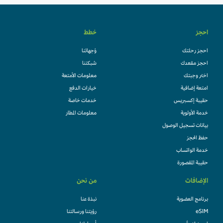
احجز
خطط
احجز رحلتك
وُجهاتنا
احجز مقعدك
شبكتنا
اختر وجبتك
معلومات الأمتعة
امتعة إضافية
خيارات الدفع
حقيبة إكسبريس
خدمات خاصة
خدمة الأولوية
معلومات المطار
بيانات تسجيل الوصول
حفظ الحجز
خدمة الواتساب
حقيبة المقصورة
الإضافات
من نحن
برنامج العضوية
نبذة عنا
eSIM
رؤيتنا ورسالتنا