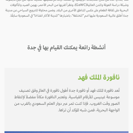
وشبكة دراسة العولمة والمدن العالمية(GaWC)، ونظراً لقربها من البحر الأحمر، يهيمن الصيد والمأكولات
البحرية على ثقافة الطعام على عكس المناطق الأخرى من البلاد. وضمن محاولة للترويج السياحي عن مدينة
جدة أطلق غالبية السعودية عليها اسم "المختلفة"، باعتبارها "المدينة الأكثر انفتاحًا" في السعودية سابقًا.
أنشطة رائعة يمكنك القيام بها في جدة
نافورة الملك فهد
تُعد نافورة الملك فهد أو نافورة جدة أطول نافورة في العالم وفق تصنيف
موسوعة غينيس للأرقام القياسية. وتعتبر النافورة مكاناً مفضلاً لإلتقاط
الصور وقت الغروب. فإذا كنت تمر عبر دوار العلم السعودي بالقرب من
الواجهة البحرية، فمن شبه المؤكد أن تراها.