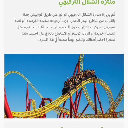
منتزة الشلال الترفيهي
قُم بزيارة منتزة الشلال الترفيهي الواقع على طريق كورنيش جدة
بالقرب من شاطئ البحر الأحمر. جرّب أرجوحة سفينة القرصنة، أو لعبة
سمبريرو، أو ركوب القوارب حول البحيرة. إلى جانب الألعاب المثيرة مثل
النبيلة الجديدة أو الرولر كوستر أو الاستمتاع بالتزلج على الجليد. ماذا
تنتظر! احضر أطفالك واقضوا وقتاً ممتعاً في هذا المنتزه.