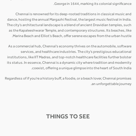
George in 1644, marking its colonial significance.
Chennai is renowned for its deep-rooted traditions in classical music and
dance, hosting the annual Margazhi Festival, the largest music festival in India.
The city’s architectural landscape is a blend of ancient Dravidian temples, such
as the Kapaleeshwarar Temple, and contemporary structures. Its beaches, like
Marina Beach and Elliot’s Beach, offer serene escapes from the urban hustle.
As a commercial hub, Chennai's economy thrives on the automobile, software
services, and healthcare industries. The city’s prestigious educational
institutions, like IIT Madras, and top-notch healthcare facilities further bolster
its status. In essence, Chennai is a dynamic city where tradition and modernity
coexist, offering a unique glimpse into the heart of South India.
Regardless of if you're a history buff, a foodie, or a beach lover, Chennai promises
an unforgettable journey.
THINGS TO SEE