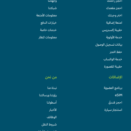
احجز رحلتك
وُجهاتنا
احجز مقعدك
شبكتنا
اختر وجبتك
معلومات الأمتعة
امتعة إضافية
خيارات الدفع
حقيبة إكسبريس
خدمات خاصة
خدمة الأولوية
معلومات المطار
بيانات تسجيل الوصول
حفظ الحجز
خدمة الواتساب
حقيبة المقصورة
الإضافات
من نحن
برنامج العضوية
نبذة عنا
eSIM
رؤيتنا ورسالتنا
احجز فندقً
أسطولنا
استئجار سيارة
الأخبار
الوظائف
شروط النقل