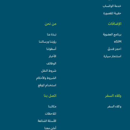
خدمة الواتساب
حقيبة المقصورة
الإضافات
من نحن
برنامج العضوية
نبذة عنا
eSIM
رؤيتنا ورسالتنا
احجز فندقً
أسطولنا
استئجار سيارة
الأخبار
الوظائف
شروط النقل
الشروط والأحكام
استخدام الموقع
وكلاء السفر
اتصل بنا
وكلاء السفر
مكاتبنا
الملاحظات
الأسئلة الشائعة
أعلن معنا