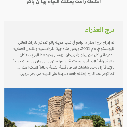
أنشطة رائعة يمكنك القيام بها في باكو
برج العذراء
تم إدراج برج العذراء الواقع في قلب مدينة باكو كموقع للتراث العالمي
لليونسكو في عام 2001، ويعتبر مثالا جيدًا للزرادشتية وللفنون المعمارية
القديمة في كل من إيران وأذربيجان. ويفسر وجود هذا البرج بأنه كان
منارةً لمراقبة المدينة. ويضم متحفًا صغيرا يحتوي على أواني ومعدات حربية
بالإضافة إلى وجود شاشات تعرض قصة القلعة وحكاية البنت العذراء.
كما توفر قمة البرج إطلالة رائعة وفريدة على المدينة من بحر قزوين.