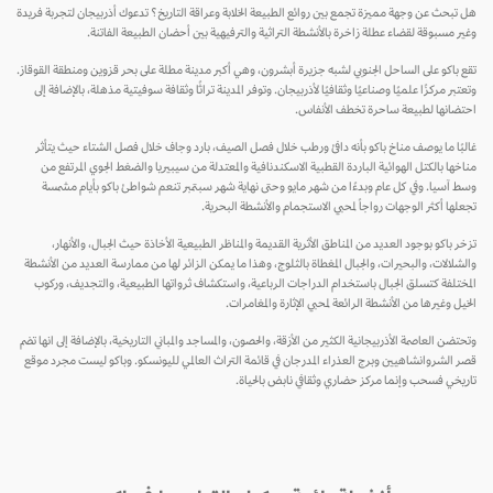
هل تبحث عن وجهة مميزة تجمع بين روائع الطبيعة الخلابة وعراقة التاريخ؟ تدعوك أذربيجان لتجربة فريدة
وغير مسبوقة لقضاء عطلة زاخرة بالأنشطة التراثية والترفيهية بين أحضان الطبيعة الفاتنة.
تقع باكو على الساحل الجنوبي لشبه جزيرة أبشرون، وهي أكبر مدينة مطلة على بحر قزوين ومنطقة القوقاز.
وتعتبر مركزًا علميًا وصناعيًا وثقافيًا لأذربيجان. وتوفر المدينة تراثًا وثقافة سوفيتية مذهلة، بالإضافة إلى
احتضانها لطبيعة ساحرة تخطف الأنفاس.
غالبًا ما يوصف مناخ باكو بأنه دافئ ورطب خلال فصل الصيف، بارد وجاف خلال فصل الشتاء حيث يتأثر
مناخها بالكتل الهوائية الباردة القطبية الاسكندنافية والمعتدلة من سيبيريا والضغط الجوي المرتفع من
وسط آسيا. وفي كل عام وبدءًا من شهر مايو وحتى نهاية شهر سبتمبر تنعم شواطئ باكو بأيام مشمسة
تجعلها أكثر الوجهات رواجاً لمحبي الاستجمام والأنشطة البحرية.
تزخر باكو بوجود العديد من المناطق الأثرية القديمة والمناظر الطبيعية الأخاذة حيث الجبال، والأنهار،
والشلالات، والبحيرات، والجبال المغطاة بالثلوج، وهذا ما يمكن الزائر لها من ممارسة العديد من الأنشطة
المختلفة كتسلق الجبال باستخدام الدراجات الرباعية، واستكشاف ثرواتها الطبيعية، والتجديف، وركوب
الخيل وغيرها من الأنشطة الرائعة لمحبي الإثارة والمغامرات.
وتحتضن العاصمة الأذربيجانية الكثير من الأزقة، والحصون، والمساجد والمباني التاريخية، بالإضافة إلى انها تضم
قصر الشروانشاهيين وبرج العذراء المدرجان في قائمة التراث العالمي لليونسكو. وباكو ليست مجرد موقع
تاريخي فسحب وإنما مركز حضاري وثقافي نابض بالحياة.