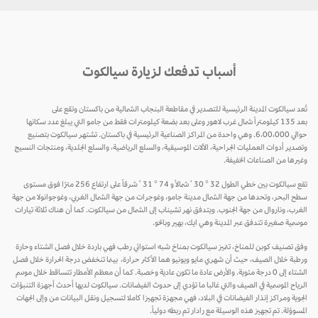
أسباب تدفعك لزيارة سيالكوت
تُعد سيالكوت المدينة الرئيسية للتصدير في مقاطعة البنجاب الشمالية من باكستان وتقع على
بعد 135 كيلومتراً شمال غرب لاهور وعلى بعد بضعة كيلومترات فقط من جامو التي يبلغ عدد سكانها
حوالي 6،00،000. وهي واحدة من المراكز الصناعية الرئيسية في باكستان. تشتهر سيالكوت بتصنيع
وتصدير أدوات العمليات الجراحية، الآلات الموسيقية، والسلع الرياضية، والسلع الجلدية، ومنتجات النسيج
وغيرها من الصناعات الخفيفة.
تقع سيالكوت بين خطي الطول 32 ° 30 ′ شمالاً و 74 ° 31 ′ شرقاً على ارتفاع 256 مترًا فوق مستوى
سطح البحر، وتحدها من جهة الشمال مدينة جامو، وغوجرات من جهة الشمال الغربي، وغوجوانولا من جهة
الغرب، وناروال من جهة الجنوب. ويتدفق نهر تشيناب إلى الشمال من سيالكوت. كما أن هناك ثلاثة تيارات
موسمية صغيرة تتدفق عبر المدينة وهي ايك، بهير وبالخو.
وفق تصنيف كوبن للمناخ، تتميز سيالكوت بمناخ شبه استوائي رطب فهي باردة خلال فصل الشتاء وحارة
ورطبة خلال الصيف، حيث أن شهري مايو ويونيو هما الأكثر حرارة، بينما تنخفض درجة الحرارة خلال فصل
الشتاء إلى 0 درجة مئوية. والأرض عادة ما تكون عادية وخصبة. كما أن معظم الأمطار تتساقط خلال موسم
الرياح الموسمية في الصيف والتي غالبا ما تؤدي إلى حدوث الفيضانات. سيالكوت لديها أحدث أجهزة التنبؤات
الجوية ومراكز إنذار الفيضانات في البلاد، فهي مجهزة تجهيزا كاملا لتسجيل ونقل البيانات من وإلى الجهات
المسوؤلة. تم تجهيز هذه الوسيلة مع رادار تم ربطه دولياً.