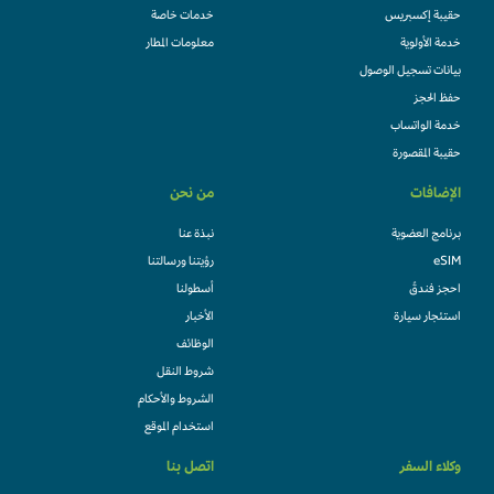
حقيبة إكسبريس
خدمات خاصة
خدمة الأولوية
معلومات المطار
بيانات تسجيل الوصول
حفظ الحجز
خدمة الواتساب
حقيبة المقصورة
الإضافات
من نحن
برنامج العضوية
نبذة عنا
eSIM
رؤيتنا ورسالتنا
احجز فندقً
أسطولنا
استئجار سيارة
الأخبار
الوظائف
شروط النقل
الشروط والأحكام
استخدام الموقع
وكلاء السفر
اتصل بنا