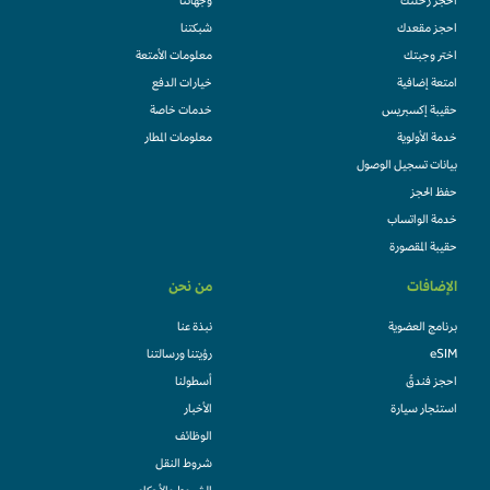
احجز رحلتك
وُجهاتنا
احجز مقعدك
شبكتنا
اختر وجبتك
معلومات الأمتعة
امتعة إضافية
خيارات الدفع
حقيبة إكسبريس
خدمات خاصة
خدمة الأولوية
معلومات المطار
بيانات تسجيل الوصول
حفظ الحجز
خدمة الواتساب
حقيبة المقصورة
الإضافات
من نحن
برنامج العضوية
نبذة عنا
eSIM
رؤيتنا ورسالتنا
احجز فندقً
أسطولنا
استئجار سيارة
الأخبار
الوظائف
شروط النقل