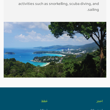
activities such as snorkelling, scuba diving, and
sailing.
احجز
خطط