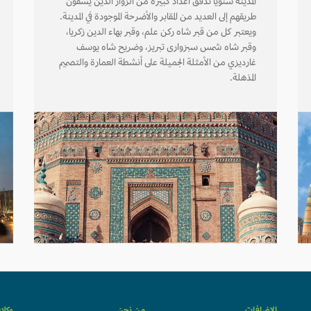
المدينة سنوياً تدفق أعداد كبيرة من الزوار الذين يشقون
طريقهم إلى العديد من المقابر والأضرحة الموجودة في المدينة.
ويعتبر كل من قبر شاه ركن علم، وقبر بهاء الدين زكريا،
وقبر شاه شمس سبزوارى تبريز، وضريح شاه يوسف
غارديزي من الأمثلة الجميلة على أنشطة العمارة والتصميم
المذهلة.