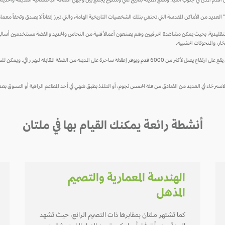
م المدن في جنوب آسيا. وتتمتع المدينة بتاريخ غني ومتنوع يجمع بين وجهي الثقافة الباكستانية القديمة والحديثة
لعديد من الأماكن المقدسة التي تحتفي بتلك الشخصيات التاريخية الهامة، والتي تبرز إتقاناً لا يصدق وتحفاً معماري
ت التقليدية، بحيث يمكن مشاهدة الحرفيين وهم يصنعون أعمالاً فنية من النحاس والحديد والفضة مستخدمين أساليب
خار، والمنحوتات الخشبية.
كما أن قلعة ملتان معلم أثري لا ينبغى تفويته عند زيارة المدينة. وهي عبارة عن مبنى يقع على ارتفاع يصل لأكثر من 6000 قدم ويوفر إط
ياح الاسترخاء في العديد من الفنادق من فئة الخمس نجوم، أو التلذذ بطبق شهي في أحد المطاعم الراقية أو التسوق 
أنشطة رائعة يمكنك القيام بها في ملتان
الهندسة المعمارية والتصميم
المذهل
كما تشتهر ملتان بمقابرها ذات التصميم الرائع، حيث تشهد