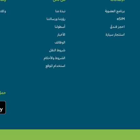
الإضافات
من نحن
وكلا
برنامج العضوية
نبذة عنا
وكلاء
eSIM
رؤيتنا ورسالتنا
احجز فندقً
أسطولنا
استئجار سيارة
الأخبار
الوظائف
شروط النقل
الشروط والأحكام
استخدام الموقع
حمل 