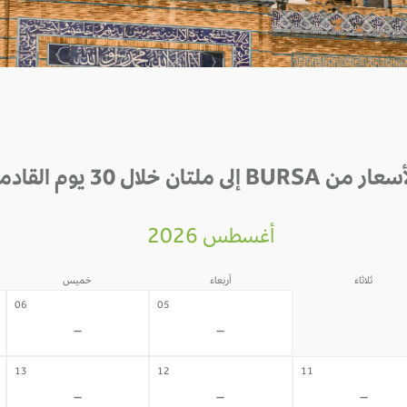
ر من BURSA إلى ملتان خلال 30 يوم القادمة
أغسطس 2026
ثلاثاء
أربعاء
خميس
04
06
05
-
-
-
13
12
11
-
-
-