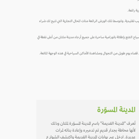
.
ة رائعة.
 تقليدية. وتتوسط تلك الورش الرائعة مئات المحال التجارية التي تتيح لك شراء
لالة ساحرة على المدينة من الضفة المقابلة لنهر رافي. ويمكن للسياح التمتع بإطلالة بانورامية ساحرة على جميع أرجاء مدينة ملتان من أعلى نقطة في
بعد قضاء يوم طويل من التجوال ومشاهدة الأماكن السياحية في هذه الوجهة الماتعة.
المدينة المسوّرة
تُعرف "المدينة القديمة" باسم المدينة المسوّرة لملتان وذلك
لأنها محاطة بجدار قديم تم تدميره وإعادة بنائه لمرات
عديدة. ادخل عبر بوابات المدينة القديمة واكتشف الشوارع