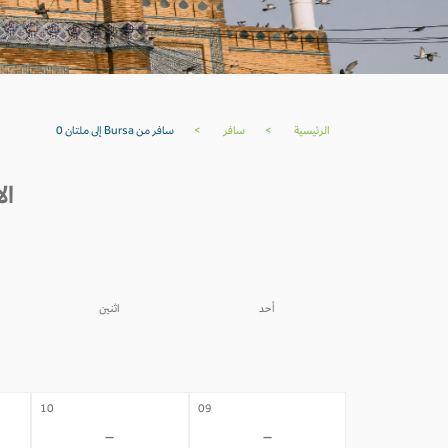
الرئيسية
>
سافر
>
سافر من Bursa إلى ملتان 0
الأسعا
أحد
اثنين
03
02
-
-
10
09
-
-