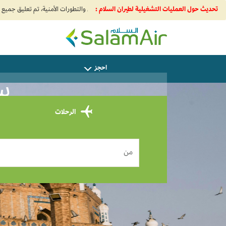
1. نظرًا للقيود المفروضة على المجال الجوي الإقليمي والتطورات الأمنية، تم تعليق جميع الرحلات من إيران والكويت وبيروت وباكو وإليها. اضغط لمعرفة المزيد
تحديث حول العمليات التشغيلية لطيران السلام :
SalamAir
احجز
سافر
الرحلات
من