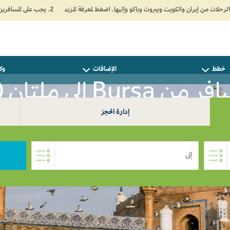
2. يجب على المسافرين المتجهين إلى الهند تعبئة نموذج الإقرار الصحي الذاتي (Air Suvidha) الإلزامي قبل موعد الوصول بـ 24 ساعة على الأقل. اضغط هنا للدخول إلى بوابة Air Suvidha.
خطط
الإضافات
وكل
 من Bursa إلى ملتان 0
إدارة الحجز
إلى