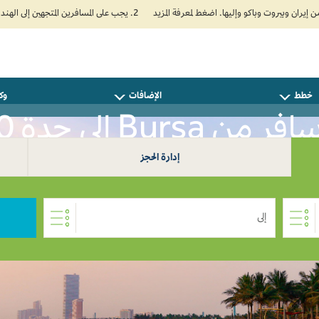
2. يجب على المسافرين المتجهين إلى الهند تعبئة نموذج الإقرار الصحي الذاتي (Air Suvidha) الإلزامي قبل موعد الوصول بـ 24 ساعة على الأقل. اضغط هنا للدخول إلى بوابة Air Suvidha.
خطط
الإضافات
وكل
افر من Bursa إلى جدة 0
إدارة الحجز
إلى