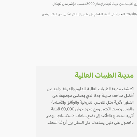
 في عام 2009 بحسب مؤشر مدن الابتكار.
وشبكة دراسة العولمة والمدن العالمية(GaWC)، ونظراً لقربها من البحر الأحمر، يهيمن الصيد والمأكولات البحرية على ثقافة الطعام على عكس المناطق الأخرى من البلاد. وضمن
مدينة الطيبات العالمية
اكتشف مدينة الطيبات العالمية للعلوم والمعرفة، واحد من
أفضل متاحف مدينة جدة الذي يحتضن مجموعة من
القطع الأثرية مثل الملابس التاريخية والوثائق والأسلحة
والفخار وغيرها الكثير. ومع وجود حوالي 60,000 قطعة
أثرية ستحتاج بالتأكيد إلى بضع ساعات لاستكشافها. يوصى
بالحصول على دليل يساعدك على التنقل بين أروقة المتحف.