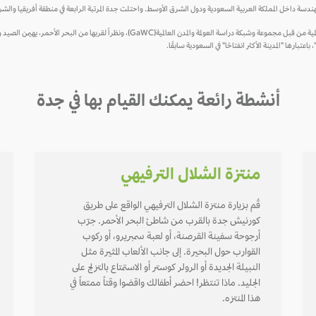
ل المملكة العربية السعودية ودول الشرق الأوسط. واحتلت جدة المرتبة الرابعة في منطقة أفريقيا والشرق الأوسط من حيث الابتكار
تعد جدة واحدة من مدن المنتجعات الرئيسية في المملكة، وقد تم تصنيفها كمدينة عالمية من قبل مجموعة 
تبارها "المدينة الأكثر انفتاحًا" في السعودية سابقًا.
أنشطة رائعة يمكنك القيام بها في جدة
منتزة الشلال الترفيهي
قُم بزيارة منتزة الشلال الترفيهي الواقع على طريق
كورنيش جدة بالقرب من شاطئ البحر الأحمر. جرّب
أرجوحة سفينة القرصنة، أو لعبة سمبريرو، أو ركوب
القوارب حول البحيرة. إلى جانب الألعاب المثيرة مثل
النبيلة الجديدة أو الرولر كوستر أو الاستمتاع بالتزلج على
الجليد. ماذا تنتظر! احضر أطفالك واقضوا وقتاً ممتعاً في
هذا المنتزه.