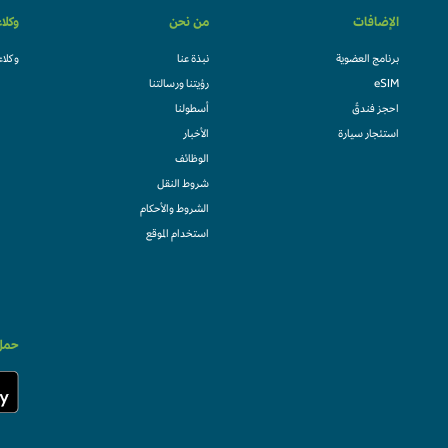
الإضافات
من نحن
وكلا
برنامج العضوية
نبذة عنا
وكلاء
eSIM
رؤيتنا ورسالتنا
احجز فندقً
أسطولنا
استئجار سيارة
الأخبار
الوظائف
شروط النقل
الشروط والأحكام
استخدام الموقع
حمل 