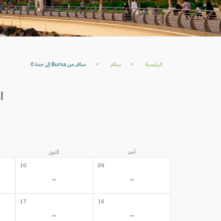
الرئيسية
>
سافر
>
سافر من Bursa إلى جدة 0
الأ
أحد
اثنين
10
09
-
-
17
16
-
-