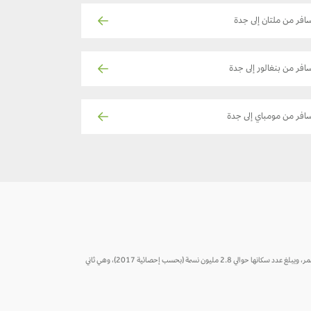
افر من ملتان إلى جدة
افر من بنغالور إلى جدة
افر من مومباي إلى جدة
جدة هي مدينة تقع في منطقة تهامة الحجاز على ساحل البحر الأحمر وهي مركزاً رئيسياً في غرب المملكة العربيةالسعودية. وتعتبر أكبر مدينة في منطقة مكة المكرمة، وبها أكبر ميناء بحري على البحر الأحمر، ويبلغ عدد سكانها حوالي 2.8 مليون نسمة (بحسب إحصائية 2017)، وهي ثاني