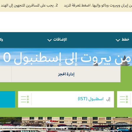
2. يجب على المسافرين المتجهين إلى الهند تعبئة نموذج الإقرار الصحي الذاتي (Air Suvidha) الإلزامي قبل موعد الوصول بـ 24 ساعة على الأقل. اضغط هنا للدخول إلى بوابة Air Suvidha.
خطط
الإضافات
وكل
ن بيروت إلى إسطنبول USD 0
إدارة الحجز
إلى