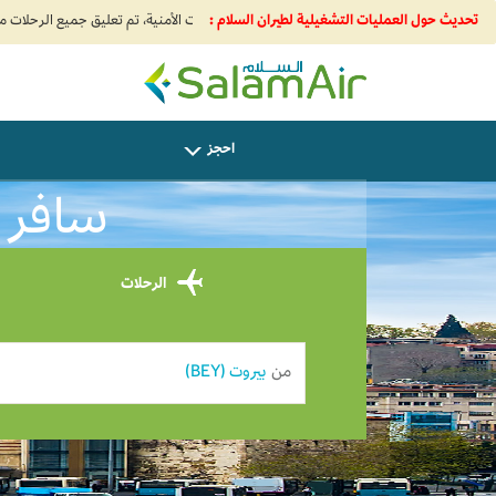
تحديث حول العمليات التشغيلية لطيران السلام :
SalamAir
احجز
سافر م
الرحلات
من