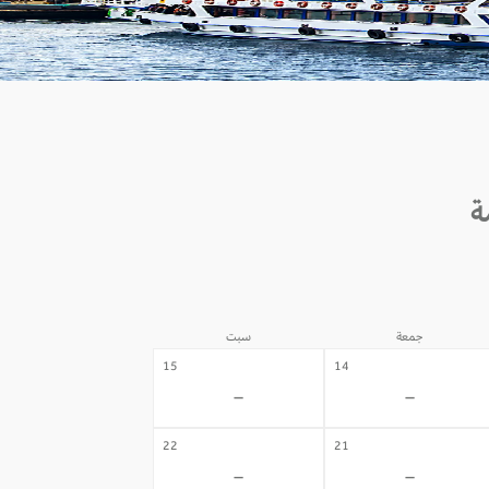
جمعة
سبت
15
14
-
-
22
21
-
-