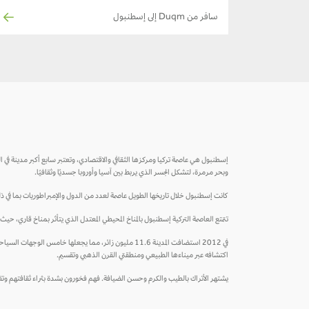
سافر من Duqm إلى إسطنبول
وبحر مرمرة، لتشكل الجسر الذي يربط بين آسيا وأوروبا جسديًا وثقافيًا.
كانت إسطنبول خلال تاريخها الطويل عاصمة لعدد من الدول والإمبراطوريات بما في ذلك ال
تتمتع العاصمة التركية إسطنبول بالمناخ المحيطي المعتدل الذي يتأثر بمناخ قاري، حيث ي
في 2012 استضافت المدينة 11.6 مليون زائر، مما يجعلها 
اكتشافه عبر ميناءها الطبيعي ومنطقتي القرن الذهبي وتقسيم.
يشتهر الأتراك بالطيب والكرم وحسن الضيافة. فهم فخورون بشدة بثراء ثقافتهم وتقالي