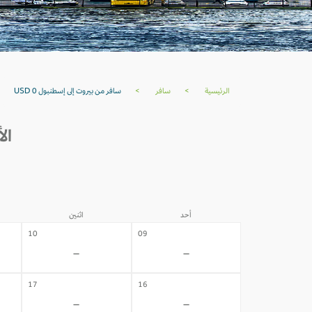
الرئيسية
>
سافر
>
سافر من بيروت إلى إسطنبول USD 0
الأ
أحد
اثنين
10
09
-
-
17
16
-
-