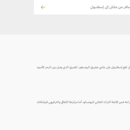
افر من ملتان إلى إسطنبول
ّر بحوالي 13.4 مليون نسمة، مما يجعلها واحدة من أكبر المدن في أوروبا والعالم. تقع إسطنبول على جانبي مضيق البوسفور، المضيق الذي يصل بين البحر الأسود
ذي تم إدراجه ضمن قائمة التراث العالمي لليونسكو، أما مركزها الثقافي والترفيهي فبإمكانك