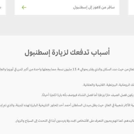
سافر من لاهور إلى إسطنبول
س
أسباب تدفعك لزيارة إسطنبول
إسطنبول هي عاصمة تركيا ومركزها الثقافي والاقتصادي، وتعتبر سابع أكبر مدينة في العالم من حيث عدد السكان والذي يقد
رومانية، البيزنطية، اللاتينية والعثمانية.
كون فصل الصيف حارًا ورطبًا أما فصل الشتاء فيوصف بأنه باردًا ثلجيًا أحيانًا.
خامس الوجهات السياحية الأكثر شعبية في العالم. حيث يظل ميدان السلطان أحمد أحد المحاور التاريخية البارزة لهذه المدينة، وال
دهم، كما انهم يحبون التعرف على الأشخاص الجدد ولا يترددون أبدًا في التحدث إلى السيّاح والزوار.