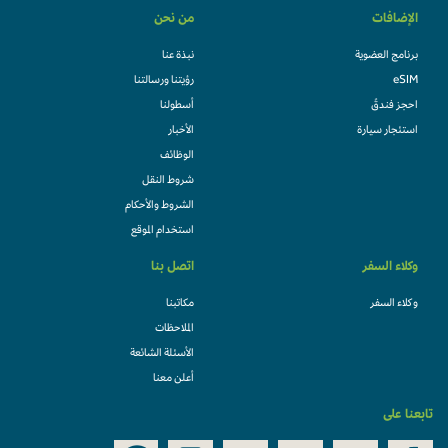
الإضافات
من نحن
برنامج العضوية
نبذة عنا
eSIM
رؤيتنا ورسالتنا
احجز فندقً
أسطولنا
استئجار سيارة
الأخبار
الوظائف
شروط النقل
الشروط والأحكام
استخدام الموقع
وكلاء السفر
اتصل بنا
وكلاء السفر
مكاتبنا
الملاحظات
الأسئلة الشائعة
أعلن معنا
تابعنا على