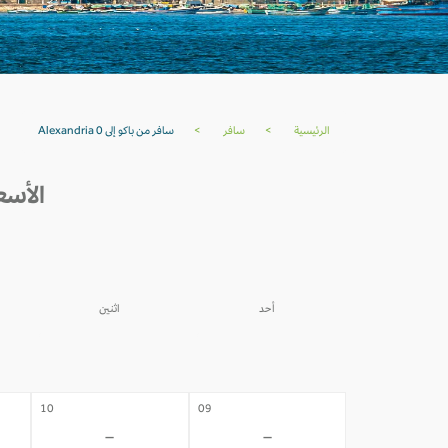
الرئيسية
>
سافر
>
سافر من باكو إلى Alexandria 0
الأسعار من با
أحد
اثنين
03
02
-
-
10
09
-
-