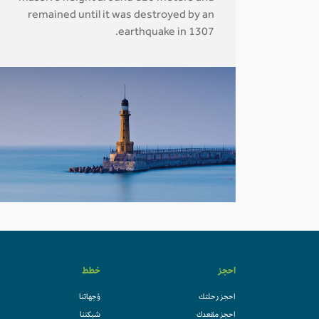
remained until it was destroyed by an
earthquake in 1307.
احجز
خطط
احجز رحلتك
وُجهاتنا
احجز مقعدك
شبكتنا