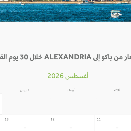
كو إلى ALEXANDRIA خلال 30 يوم القادمة
أغسطس 2026
ثلاثاء
أربعاء
خميس
06
05
04
-
-
-
13
12
11
-
-
-