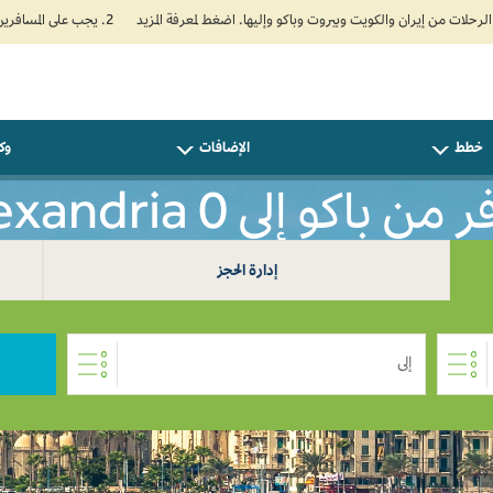
2. يجب على المسافرين المتجهين إلى الهند تعبئة نموذج الإقرار الصحي الذاتي (Air Suvidha) الإلزامي قبل موعد الوصول بـ 24 ساعة على الأقل. اضغط هنا للدخول إلى بوابة Air Suvidha.
خطط
الإضافات
وكل
ن باكو إلى Alexandria 0
إدارة الحجز
إلى