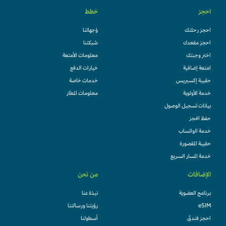
احجز
خطط
احجز رحلتك
وُجهاتنا
احجز مقعدك
شبكتنا
اختر وجبتك
معلومات الأمتعة
امتعة إضافية
خيارات الدفع
حقيبة إكسبريس
خدمات خاصة
خدمة الأولوية
معلومات المطار
بيانات تسجيل الوصول
حفظ الحجز
خدمة الواتساب
حقيبة المقصورة
خدمة المسار السريع
الإضافات
من نحن
برنامج العضوية
نبذة عنا
eSIM
رؤيتنا ورسالتنا
احجز فندقً
أسطولنا