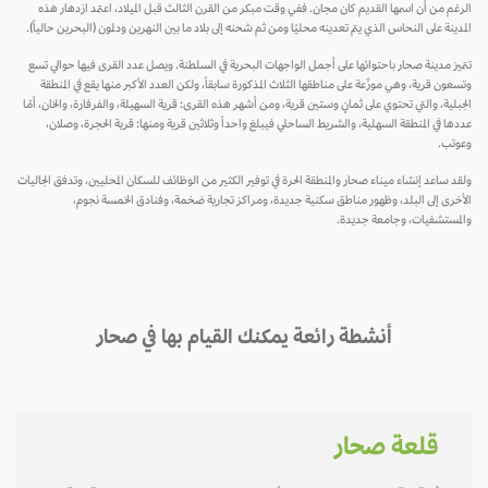
الرغم من أن اسمها القديم كان مجان. ففي وقت مبكر من القرن الثالث قبل الميلاد، اعتمد ازدهار هذه
المدينة على النحاس الذي يتم تعدينه محليًا ومن ثم شحنه إلى بلاد ما بين النهرين ودلمون (البحرين حالياً).
تتميز مدينة صحار باحتوائها على أجمل الواجهات البحرية في السلطنة. ويصل عدد القرى فيها حوالي تسع
وتسعون قرية، وهي موزّعة على مناطقها الثلاث المذكورة سابقاً، ولكن العدد الأكبر منها يقع في المنطقة
الجبلية، والتي تحتوي على ثمانٍ وستين قرية، ومن أشهر هذه القرى: قرية السهيلة، والفرفارة، والخان، أمّا
عددها في المنطقة السهلية، والشريط الساحلي فيبلغ واحداً وثلاثين قرية ومنها: قرية الحجرة، وصلان،
وعوتب.
ولقد ساعد إنشاء ميناء صحار والمنطقة الحرة في توفير الكثير من الوظائف للسكان المحليين، وتدفق الجاليات
الأخرى إلى البلد، وظهور مناطق سكنية جديدة، ومراكز تجارية ضخمة، وفنادق الخمسة نجوم،
والمستشفيات، وجامعة جديدة.
أنشطة رائعة يمكنك القيام بها في صحار
قلعة صحار