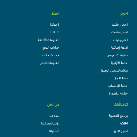
احجز
خطط
احجز رحلتك
وُجهاتنا
احجز مقعدك
شبكتنا
اختر وجبتك
معلومات الأمتعة
امتعة إضافية
خيارات الدفع
حقيبة إكسبريس
خدمات خاصة
خدمة الأولوية
معلومات المطار
بيانات تسجيل الوصول
حفظ الحجز
خدمة الواتساب
حقيبة المقصورة
الإضافات
من نحن
برنامج العضوية
نبذة عنا
eSIM
رؤيتنا ورسالتنا
احجز فندقً
أسطولنا