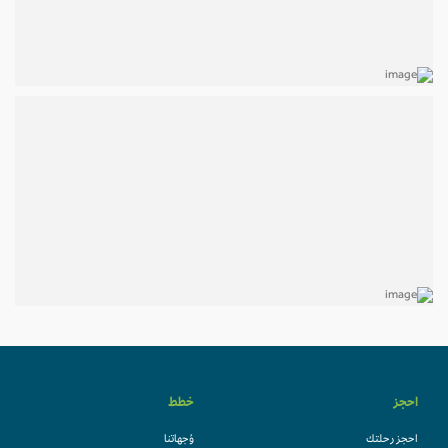
احجز
خطط
احجز رحلتك
وُجهاتنا