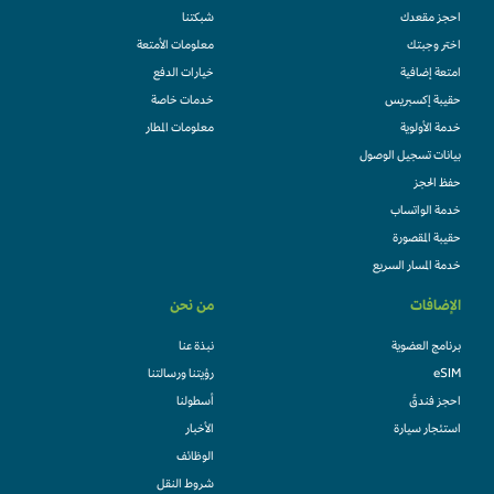
احجز مقعدك
شبكتنا
اختر وجبتك
معلومات الأمتعة
امتعة إضافية
خيارات الدفع
حقيبة إكسبريس
خدمات خاصة
خدمة الأولوية
معلومات المطار
بيانات تسجيل الوصول
حفظ الحجز
خدمة الواتساب
حقيبة المقصورة
خدمة المسار السريع
الإضافات
من نحن
برنامج العضوية
نبذة عنا
eSIM
رؤيتنا ورسالتنا
احجز فندقً
أسطولنا
استئجار سيارة
الأخبار
الوظائف
شروط النقل