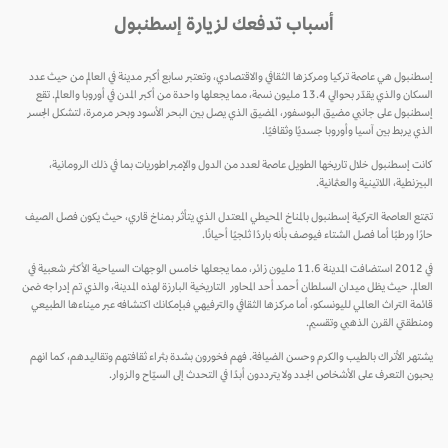
أسباب تدفعك لزيارة إسطنبول
إسطنبول هي عاصمة تركيا ومركزها الثقافي والاقتصادي، وتعتبر سابع أكبر مدينة في العالم من حيث عدد
السكان والذي يقدّر بحوالي 13.4 مليون نسمة، مما يجعلها واحدة من أكبر المدن في أوروبا والعالم. تقع
إسطنبول على جانبي مضيق البوسفور، المضيق الذي يصل بين البحر الأسود وبحر مرمرة، لتشكل الجسر
الذي يربط بين آسيا وأوروبا جسديًا وثقافيًا.
كانت إسطنبول خلال تاريخها الطويل عاصمة لعدد من الدول والإمبراطوريات بما في ذلك الرومانية،
البيزنطية، اللاتينية والعثمانية.
تتمتع العاصمة التركية إسطنبول بالمناخ المحيطي المعتدل الذي يتأثر بمناخ قاري، حيث يكون فصل الصيف
حارًا ورطبًا أما فصل الشتاء فيوصف بأنه باردًا ثلجيًا أحيانًا.
في 2012 استضافت المدينة 11.6 مليون زائر، مما يجعلها خامس الوجهات السياحية الأكثر شعبية في
العالم. حيث يظل ميدان السلطان أحمد أحد المحاور التاريخية البارزة لهذه المدينة، والذي تم إدراجه ضمن
قائمة التراث العالمي لليونسكو، أما مركزها الثقافي والترفيهي فبإمكانك اكتشافه عبر ميناءها الطبيعي
ومنطقتي القرن الذهبي وتقسيم.
يشتهر الأتراك بالطيب والكرم وحسن الضيافة. فهم فخورون بشدة بثراء ثقافتهم وتقاليدهم، كما انهم
يحبون التعرف على الأشخاص الجدد ولا يترددون أبدًا في التحدث إلى السيّاح والزوار.