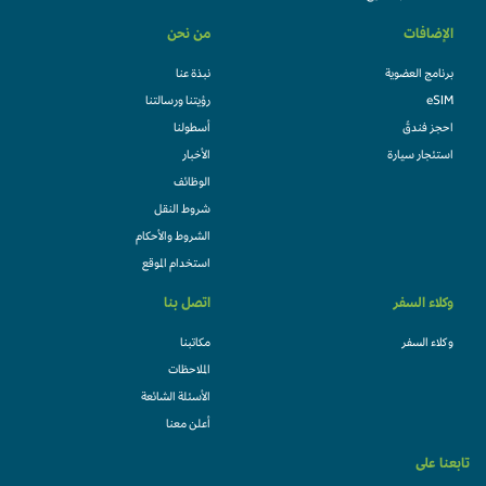
الإضافات
من نحن
برنامج العضوية
نبذة عنا
eSIM
رؤيتنا ورسالتنا
احجز فندقً
أسطولنا
استئجار سيارة
الأخبار
الوظائف
شروط النقل
الشروط والأحكام
استخدام الموقع
وكلاء السفر
اتصل بنا
وكلاء السفر
مكاتبنا
الملاحظات
الأسئلة الشائعة
أعلن معنا
تابعنا على