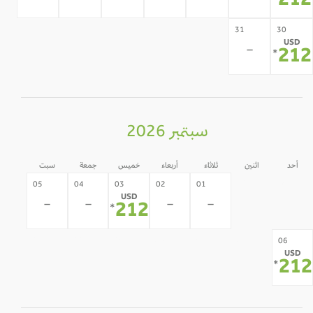
21
31
30
USD
-
21
*
سبتمبر 2026
أحد
اثنين
ثلاثاء
أربعاء
خميس
جمعة
سبت
31
30
05
04
03
02
01
USD
-
-
-
-
-
-
212
*
12
11
10
09
08
07
06
USD
-
-
-
-
-
-
21
*