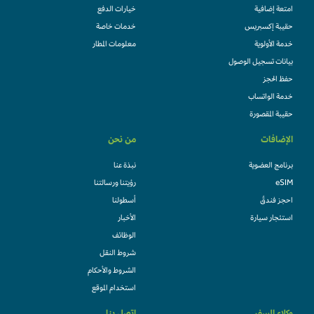
امتعة إضافية
خيارات الدفع
حقيبة إكسبريس
خدمات خاصة
خدمة الأولوية
معلومات المطار
بيانات تسجيل الوصول
حفظ الحجز
خدمة الواتساب
حقيبة المقصورة
الإضافات
من نحن
برنامج العضوية
نبذة عنا
eSIM
رؤيتنا ورسالتنا
احجز فندقً
أسطولنا
استئجار سيارة
الأخبار
الوظائف
شروط النقل
الشروط والأحكام
استخدام الموقع