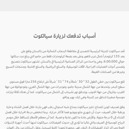
أسباب تدفعك لزيارة سيالكوت
تُعد سيالكوت المدينة الرئيسية للتصدير في مقاطعة البنجاب الشمالية من باكستان وتقع على
بعد 135 كيلومتراً شمال غرب لاهور وعلى بعد بضعة كيلومترات فقط من جامو التي يبلغ عدد سكانها
حوالي 6،00،000. وهي واحدة من المراكز الصناعية الرئيسية في باكستان. تشتهر سيالكوت بتصنيع
وتصدير أدوات العمليات الجراحية، الآلات الموسيقية، والسلع الرياضية، والسلع الجلدية، ومنتجات النسيج
وغيرها من الصناعات الخفيفة.
تقع سيالكوت بين خطي الطول 32 ° 30 ′ شمالاً و 74 ° 31 ′ شرقاً على ارتفاع 256 مترًا فوق مستوى
سطح البحر، وتحدها من جهة الشمال مدينة جامو، وغوجرات من جهة الشمال الغربي، وغوجوانولا من جهة
الغرب، وناروال من جهة الجنوب. ويتدفق نهر تشيناب إلى الشمال من سيالكوت. كما أن هناك ثلاثة تيارات
موسمية صغيرة تتدفق عبر المدينة وهي ايك، بهير وبالخو.
وفق تصنيف كوبن للمناخ، تتميز سيالكوت بمناخ شبه استوائي رطب فهي باردة خلال فصل الشتاء وحارة
ورطبة خلال الصيف، حيث أن شهري مايو ويونيو هما الأكثر حرارة، بينما تنخفض درجة الحرارة خلال فصل
الشتاء إلى 0 درجة مئوية. والأرض عادة ما تكون عادية وخصبة. كما أن معظم الأمطار تتساقط خلال موسم
الرياح الموسمية في الصيف والتي غالبا ما تؤدي إلى حدوث الفيضانات. سيالكوت لديها أحدث أجهزة التنبؤات
الجوية ومراكز إنذار الفيضانات في البلاد، فهي مجهزة تجهيزا كاملا لتسجيل ونقل البيانات من وإلى الجهات