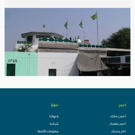
احجز
خطط
احجز رحلتك
وُجهاتنا
احجز مقعدك
شبكتنا
اختر وجبتك
معلومات الأمتعة