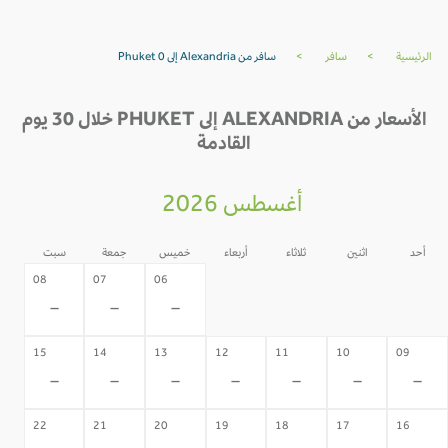
الرئيسية
>
سافر
>
سافر من Alexandria إلى Phuket 0
الأسعار من ALEXANDRIA إلى PHUKET خلال 30 يوم
القادمة
أغسطس 2026
أحد
اثنين
ثلاثاء
أربعاء
خميس
جمعة
سبت
05
04
03
02
08
07
06
-
-
-
-
-
-
-
15
14
13
12
11
10
09
-
-
-
-
-
-
-
22
21
20
19
18
17
16