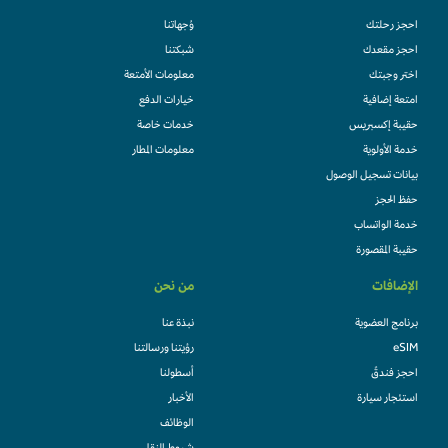
احجز رحلتك
وُجهاتنا
احجز مقعدك
شبكتنا
اختر وجبتك
معلومات الأمتعة
امتعة إضافية
خيارات الدفع
حقيبة إكسبريس
خدمات خاصة
خدمة الأولوية
معلومات المطار
بيانات تسجيل الوصول
حفظ الحجز
خدمة الواتساب
حقيبة المقصورة
الإضافات
من نحن
برنامج العضوية
نبذة عنا
eSIM
رؤيتنا ورسالتنا
احجز فندقً
أسطولنا
استئجار سيارة
الأخبار
الوظائف