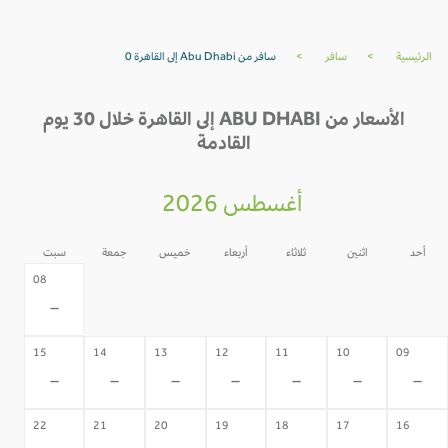
الرئيسية
>
سافر
>
سافر من Abu Dhabi إلى القاهرة 0
الأسعار من ABU DHABI إلى القاهرة خلال 30 يوم
القادمة
أغسطس 2026
أحد
اثنين
ثلاثاء
أربعاء
خميس
جمعة
سبت
07
06
05
04
03
02
08
-
-
-
-
-
-
-
15
14
13
12
11
10
09
-
-
-
-
-
-
-
22
21
20
19
18
17
16