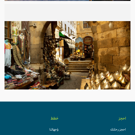
احجز
خطط
احجز رحلتك
وُجهاتنا