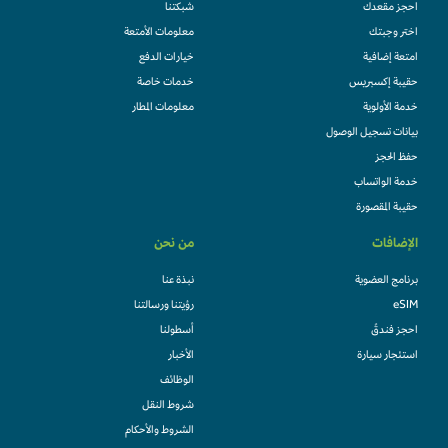
احجز مقعدك
شبكتنا
اختر وجبتك
معلومات الأمتعة
امتعة إضافية
خيارات الدفع
حقيبة إكسبريس
خدمات خاصة
خدمة الأولوية
معلومات المطار
بيانات تسجيل الوصول
حفظ الحجز
خدمة الواتساب
حقيبة المقصورة
الإضافات
من نحن
برنامج العضوية
نبذة عنا
eSIM
رؤيتنا ورسالتنا
احجز فندقً
أسطولنا
استئجار سيارة
الأخبار
الوظائف
شروط النقل
الشروط والأحكام