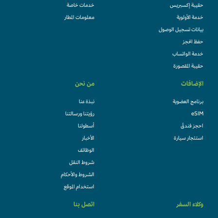
حقيبة إكسبريس
خدمات خاصة
خدمة الأولوية
معلومات المطار
بيانات تسجيل الوصول
حفظ الحجز
خدمة الواتساب
حقيبة المقصورة
الإضافات
من نحن
برنامج العضوية
نبذة عنا
eSIM
رؤيتنا ورسالتنا
احجز فندقً
أسطولنا
استئجار سيارة
الأخبار
الوظائف
شروط النقل
الشروط والأحكام
استخدام الموقع
وكلاء السفر
اتصل بنا