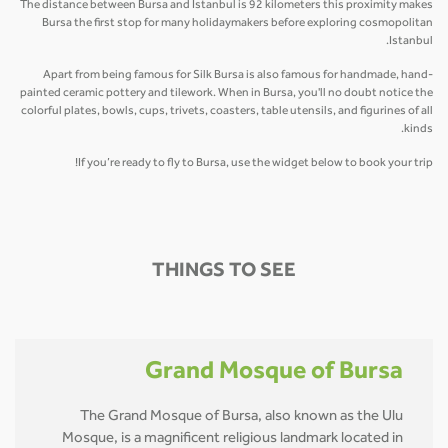
The distance between Bursa and Istanbul is 92 kilometers this proximity makes
Bursa the first stop for many holidaymakers before exploring cosmopolitan
Istanbul.
Apart from being famous for Silk Bursa is also famous for handmade, hand-
painted ceramic pottery and tilework. When in Bursa, you'll no doubt notice the
colorful plates, bowls, cups, trivets, coasters, table utensils, and figurines of all
kinds.
If you’re ready to fly to Bursa, use the widget below to book your trip!
THINGS TO SEE
Grand Mosque of Bursa
The Grand Mosque of Bursa, also known as the Ulu
Mosque, is a magnificent religious landmark located in