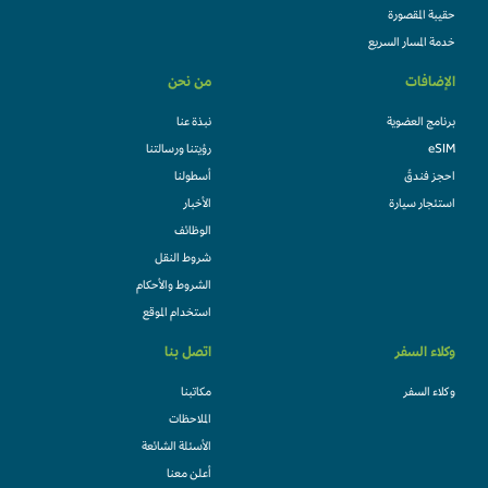
حقيبة المقصورة
خدمة المسار السريع
الإضافات
من نحن
برنامج العضوية
نبذة عنا
eSIM
رؤيتنا ورسالتنا
احجز فندقً
أسطولنا
استئجار سيارة
الأخبار
الوظائف
شروط النقل
الشروط والأحكام
استخدام الموقع
وكلاء السفر
اتصل بنا
وكلاء السفر
مكاتبنا
الملاحظات
الأسئلة الشائعة
أعلن معنا