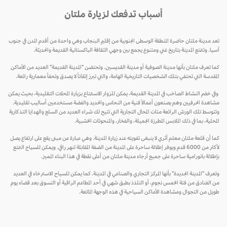
أسباب تدفعك لزيارة ملتان
تعد مدينة ملتان حاضرة المنطقة الوسطى الجنوبية من إقليم البنجاب وهي واحدة من أقدم المدن في جنوب
آسيا. وتتمتع المدينة بتاريخ غني ومتنوع يجمع بين وجهي الثقافة الباكستانية القديمة والحديثة.
كما تعرف ملتان بأنها مدينة الصوفية أو مدينة القديسين. وتحتضن "المدينة القديمة" العديد من الأماكن
المقدسة التي تحتفي بتلك الشخصيات التاريخية الهامة، والتي تبرز إتقاناً لا يصدق وتحفاً معمارية رائعة.
وفي خضم النشاط الصاخب في المدينة القديمة، يمكن للزوار الاستمتاع بزيارة المحلات التقليدية، بحيث يمكن
مشاهدة الحرفيين وهم يصنعون أعمالاً فنية من النحاس والحديد والفضة مستخدمين أساليب تقليدية.
وتتوسط تلك الورش الرائعة مئات المحال التجارية التي تتيح لك شراء العديد من السلع والهدايا التذكارية
المحلية، بما في ذلك الملابس المطرزة الجميلة، والفخار، والمنحوتات الخشبية.
كما أن قلعة ملتان معلم أثري لا ينبغى تفويته عند زيارة المدينة. وهي عبارة عن مبنى يقع على ارتفاع يصل
لأكثر من 6000 قدم ويوفر إطلالة ساحرة على المدينة من الضفة المقابلة لنهر رافي. ويمكن للسياح التمتع
بإطلالة بانورامية ساحرة على جميع أرجاء مدينة ملتان من أعلى نقطة في هذا البناء المميز.
وتعرف "المدينة الجديدة" بأنها المركز التجاري والصناعي في المدينة. كما يمكن للسياح الاسترخاء في العديد
من الفنادق من فئة الخمس نجوم، أو التلذذ بطبق شهي في أحد المطاعم الراقية أو التسوق بعد قضاء يوم
طويل من التجوال ومشاهدة الأماكن السياحية في هذه الوجهة الماتعة.