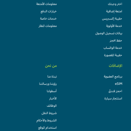
اختر وجبتك
معلومات الأمتعة
امتعة إضافية
خيارات الدفع
حقيبة إكسبريس
خدمات خاصة
خدمة الأولوية
معلومات المطار
بيانات تسجيل الوصول
حفظ الحجز
خدمة الواتساب
حقيبة المقصورة
الإضافات
من نحن
برنامج العضوية
نبذة عنا
eSIM
رؤيتنا ورسالتنا
احجز فندقً
أسطولنا
استئجار سيارة
الأخبار
الوظائف
شروط النقل
الشروط والأحكام
استخدام الموقع