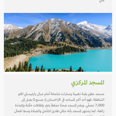
ألماتي
المسجد المركزي
مسجد عظيم بقبة ذهبية ومنارات شامخة أمام جبال زايليسكي الاتو
الشاهقة، فهو أحد أكبر المساجد في كازاخستان إذ يتسع لما يصل إلى
7,000 مصلّي. ويضم المسجد صحنًا مذهلًا يتميّز بإطلالات خلّابة وإضاءة
رائعة، كما يشتهر المسجد بأنه مكان هادئ للتأمل والصلاة وسط الجمال