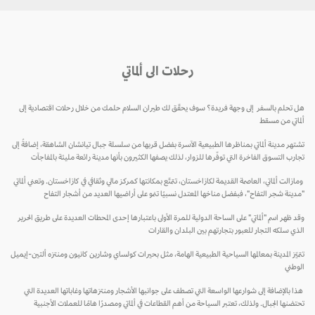
رحلات الى ألماتي
هل تحلم بالسفر إلى وجهة فريدة؟ سوف يحقّق لك طيران السلام حلمك من خلال رحلات اقتصادية إلى
ألماتي من مسقط
تشتهر مدينة ألماتي بمناظرها الطبيعية الآسرة بفضل قربها من سلسلة جبال تيانشان الشاهقة، إضافةً إلى
تجارب التسوق الفاخرة التي توفّرها للزوار، لذلك يصفها الكثيرون بأنها مدينة رائعة مليئة بالمفاجآت
ومازالت ألماتي، العاصمة القديمة لكازاخستان، تتمتّع بمكانتها كمركز مالي وثقافي في كازاخستان. وتعني ألماتي
"مدينة شجر التفاح"، فبفضل مناخها المعتدل نسبيًا تنمو على أراضيها العديد من أشجار التفاح
وقد ظهر اسم "ألماتي" على الساحة الدولية للمرة الأولى باعتبارها إحدى المحطات العديدة على طريق الحرير
الذي سلكه التجار للعبور بتجارتهم بين البلدان والقارات
تتميّز المدينة بمعالمها السياحية الطبيعية الهامة، مثل بحيرات كولساي وشارين كانيون ومنتزه ألتين-إيميل
الوطني
هذا بالإضافة إلى شوارعها الواسعة التي تصطف على جوانبها الأشجار ومنتزهاتها وغاباتها العديدة التي
تحتضنها الجبال. ولذلك، تعتبر السياحة من أهم القطاعات في ألماتي ومصدرًا هامًا للعملات الأجنبية