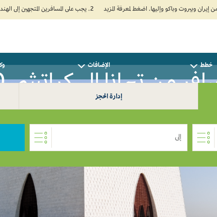
2. يجب على المسافرين المتجهين إلى الهند تعبئة نموذج الإقرار الصحي الذاتي (Air Suvidha) الإلزامي قبل موعد الوصول بـ 24 ساعة على الأقل. اضغط هنا للدخول إلى بوابة Air Suvidha.
خطط
الإضافات
وكل
فر من تيرانا إلى كراتشي 0
إدارة الحجز
إلى