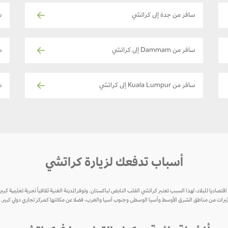
سافر من جدة إلى كراتشي
س
سافر من Dammam إلى كراتشي
س
سافر من Kuala Lumpur إلى كراتشي
سا
أسباب تدفعك لزيارة كراتشي
اً اقتصاديا للبلاد، لهذا السبب تعتبر كراتشي القلب النابض لباكستان. وتوفرالمدينة الغنية ثقافياً تجربة تعليمية كبيرة
 التأثيرات من مناطق الشرق الأوسط وآسيا الوسطى وجنوب آسيا والغرب، فضلا عن مكانتها كمركز تجاري دولي كبير.