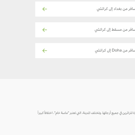
افر من بغداد إلى كراتشي
افر من مسقط إلى كراتشي
فر من Doha إلى كراتشي
 للزائرين في جميع أرجائها. وتختلف المدينة، التي تعتبر "ماسة خام"، اختلافاً كبيراً