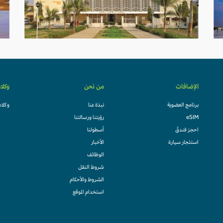
الإضافات
من نحن
وكلا
برنامج العضوية
نبذة عنا
وكلاء
eSIM
رؤيتنا ورسالتنا
احجز فندقً
أسطولنا
استئجار سيارة
الأخبار
الوظائف
شروط النقل
الشروط والأحكام
استخدام الموقع