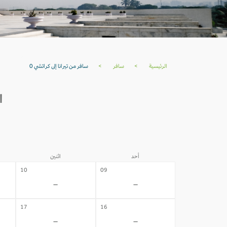
الرئيسية
>
سافر
>
سافر من تيرانا إلى كراتشي 0
ا
أحد
اثنين
10
09
-
-
17
16
-
-