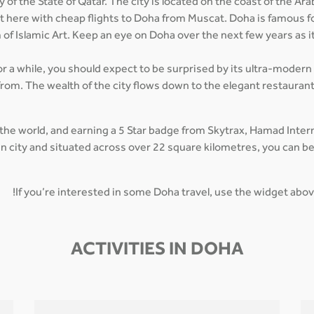
 of the State of Qatar. The city is located on the coast of the Ar
et here with cheap flights to Doha from Muscat. Doha is famous fo
of Islamic Art. Keep an eye on Doha over the next few years as 
for a while, you should expect to be surprised by its ultra-modern
from. The wealth of the city flows down to the elegant restaurant
 the world, and earning a 5 Star badge from Skytrax, Hamad Inte
main city and situated across over 22 square kilometres, you can 
If you’re interested in some Doha travel, use the widget abov
ACTIVITIES IN DOHA