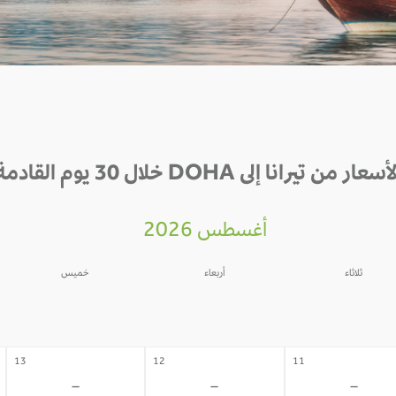
أسعار من تيرانا إلى DOHA خلال 30 يوم القادمة
أغسطس 2026
ثلاثاء
أربعاء
خميس
06
05
04
-
-
-
13
12
11
-
-
-