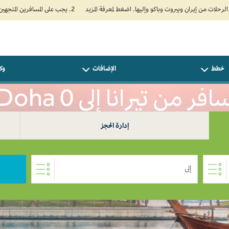
2. يجب على المسافرين المتجهين إلى الهند تعبئة نموذج الإقرار الصحي الذاتي (Air Suvidha) الإلزامي قبل موعد الوصول بـ 24 ساعة على الأقل. اضغط هنا للدخول إلى بوابة Air Suvidha.
خطط
الإضافات
وكل
افر من تيرانا إلى Doha 0
إدارة الحجز
إلى