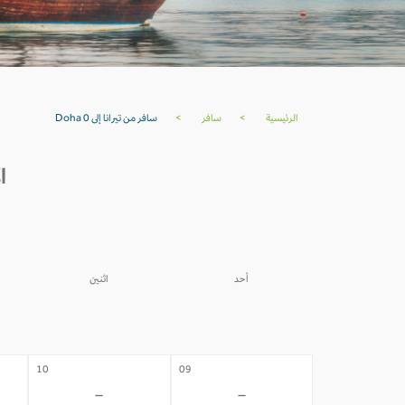
الرئيسية
>
سافر
>
سافر من تيرانا إلى Doha 0
ال
أحد
اثنين
03
02
-
-
10
09
-
-