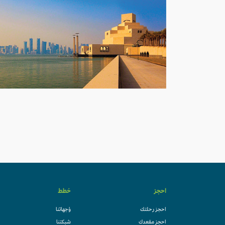
احجز
خطط
احجز رحلتك
وُجهاتنا
احجز مقعدك
شبكتنا