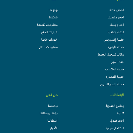
احجز رحلتك
وُجهاتنا
احجز مقعدك
شبكتنا
اختر وجبتك
معلومات الأمتعة
امتعة إضافية
خيارات الدفع
حقيبة إكسبريس
خدمات خاصة
خدمة الأولوية
معلومات المطار
بيانات تسجيل الوصول
حفظ الحجز
خدمة الواتساب
حقيبة المقصورة
خدمة المسار السريع
الإضافات
من نحن
برنامج العضوية
نبذة عنا
eSIM
رؤيتنا ورسالتنا
احجز فندقً
أسطولنا
استئجار سيارة
الأخبار