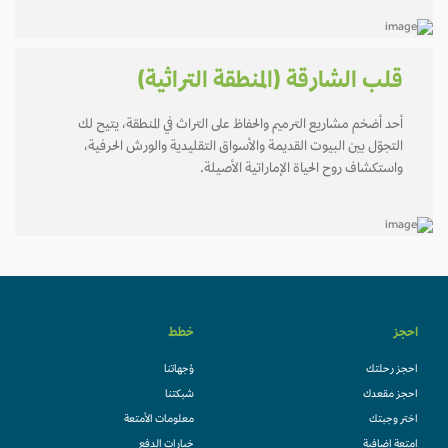
قلب الشارقة (المنطقة التراثية)
أحد أضخم مشاريع الترميم والحفاظ على التراث في المنطقة، يتيح لك
التجوّل بين البيوت القديمة والأسواق التقليدية والورش الحرفية،
واستكشاف روح الحياة الإماراتية الأصيلة.
احجز
خطط
احجز رحلتك
وُجهاتنا
احجز مقعدك
شبكتنا
اختر وجبتك
معلومات الأمتعة
امتعة إضافية
خيارات الدفع