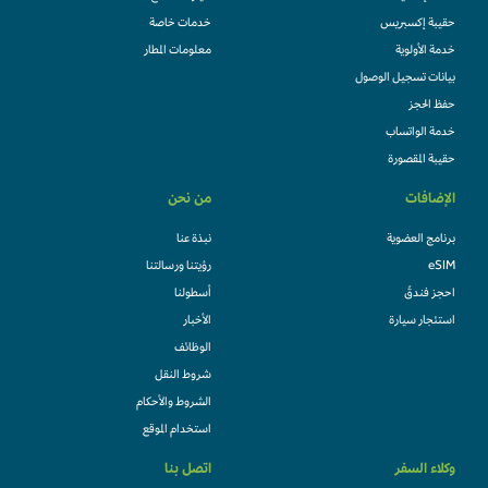
حقيبة إكسبريس
خدمات خاصة
خدمة الأولوية
معلومات المطار
بيانات تسجيل الوصول
حفظ الحجز
خدمة الواتساب
حقيبة المقصورة
الإضافات
من نحن
برنامج العضوية
نبذة عنا
eSIM
رؤيتنا ورسالتنا
احجز فندقً
أسطولنا
استئجار سيارة
الأخبار
الوظائف
شروط النقل
الشروط والأحكام
استخدام الموقع
وكلاء السفر
اتصل بنا