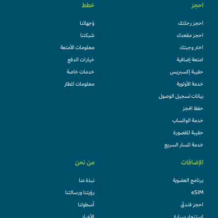
احجز
خطط
احجز رحلتك
وُجهاتنا
احجز مقعدك
شبكتنا
اختر وجبتك
معلومات الأمتعة
امتعة إضافية
خيارات الدفع
حقيبة إكسبريس
خدمات خاصة
خدمة الأولوية
معلومات المطار
بيانات تسجيل الوصول
حفظ الحجز
خدمة الواتساب
حقيبة المقصورة
خدمة المسار السريع
الإضافات
من نحن
برنامج العضوية
نبذة عنا
eSIM
رؤيتنا ورسالتنا
احجز فندقً
أسطولنا
استئجار سيارة
الأخبار