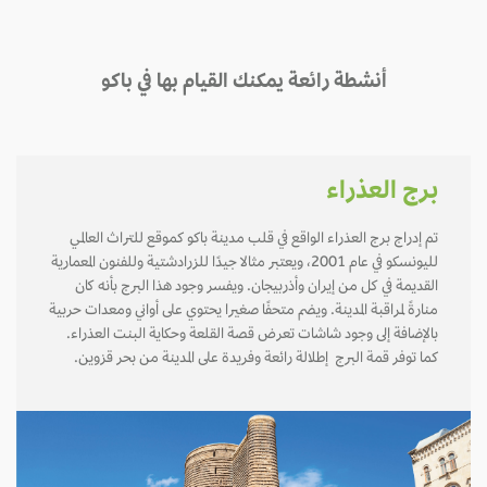
أنشطة رائعة يمكنك القيام بها في باكو
برج العذراء
تم إدراج برج العذراء الواقع في قلب مدينة باكو كموقع للتراث العالمي
لليونسكو في عام 2001، ويعتبر مثالا جيدًا للزرادشتية وللفنون المعمارية
القديمة في كل من إيران وأذربيجان. ويفسر وجود هذا البرج بأنه كان
منارةً لمراقبة المدينة. ويضم متحفًا صغيرا يحتوي على أواني ومعدات حربية
بالإضافة إلى وجود شاشات تعرض قصة القلعة وحكاية البنت العذراء.
كما توفر قمة البرج إطلالة رائعة وفريدة على المدينة من بحر قزوين.