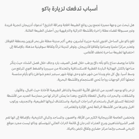
أسباب تدفعك لزيارة باكو
هل تبحث عن وجهة مميزة تجمع بين روائع الطبيعة الخلابة وعراقة التاريخ؟ تدعوك أذربيجان لتجربة فريدة
وغير مسبوقة لقضاء عطلة زاخرة بالأنشطة التراثية والترفيهية بين أحضان الطبيعة الفاتنة.
تقع باكو على الساحل الجنوبي لشبه جزيرة أبشرون، وهي أكبر مدينة مطلة على بحر قزوين ومنطقة القوقاز.
وتعتبر مركزًا علميًا وصناعيًا وثقافيًا لأذربيجان. وتوفر المدينة تراثًا وثقافة سوفيتية مذهلة، بالإضافة إلى
احتضانها لطبيعة ساحرة تخطف الأنفاس.
غالبًا ما يوصف مناخ باكو بأنه دافئ ورطب خلال فصل الصيف، بارد وجاف خلال فصل الشتاء حيث يتأثر
مناخها بالكتل الهوائية الباردة القطبية الاسكندنافية والمعتدلة من سيبيريا والضغط الجوي المرتفع من
وسط آسيا. وفي كل عام وبدءًا من شهر مايو وحتى نهاية شهر سبتمبر تنعم شواطئ باكو بأيام مشمسة
تجعلها أكثر الوجهات رواجاً لمحبي الاستجمام والأنشطة البحرية.
تزخر باكو بوجود العديد من المناطق الأثرية القديمة والمناظر الطبيعية الأخاذة حيث الجبال، والأنهار،
والشلالات، والبحيرات، والجبال المغطاة بالثلوج، وهذا ما يمكن الزائر لها من ممارسة العديد من الأنشطة
المختلفة كتسلق الجبال باستخدام الدراجات الرباعية، واستكشاف ثرواتها الطبيعية، والتجديف، وركوب
الخيل وغيرها من الأنشطة الرائعة لمحبي الإثارة والمغامرات.
وتحتضن العاصمة الأذربيجانية الكثير من الأزقة، والحصون، والمساجد والمباني التاريخية، بالإضافة إلى انها تضم
قصر الشروانشاهيين وبرج العذراء المدرجان في قائمة التراث العالمي لليونسكو. وباكو ليست مجرد موقع
تاريخي فسحب وإنما مركز حضاري وثقافي نابض بالحياة.