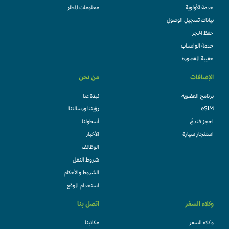
خدمة الأولوية
معلومات المطار
بيانات تسجيل الوصول
حفظ الحجز
خدمة الواتساب
حقيبة المقصورة
الإضافات
من نحن
برنامج العضوية
نبذة عنا
eSIM
رؤيتنا ورسالتنا
احجز فندقً
أسطولنا
استئجار سيارة
الأخبار
الوظائف
شروط النقل
الشروط والأحكام
استخدام الموقع
وكلاء السفر
اتصل بنا
وكلاء السفر
مكاتبنا