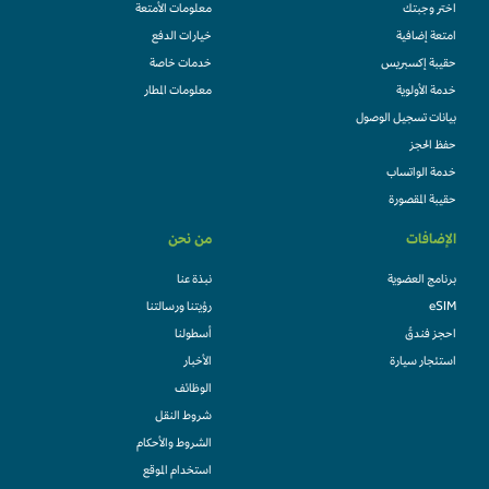
اختر وجبتك
معلومات الأمتعة
امتعة إضافية
خيارات الدفع
حقيبة إكسبريس
خدمات خاصة
خدمة الأولوية
معلومات المطار
بيانات تسجيل الوصول
حفظ الحجز
خدمة الواتساب
حقيبة المقصورة
الإضافات
من نحن
برنامج العضوية
نبذة عنا
eSIM
رؤيتنا ورسالتنا
احجز فندقً
أسطولنا
استئجار سيارة
الأخبار
الوظائف
شروط النقل
الشروط والأحكام
استخدام الموقع