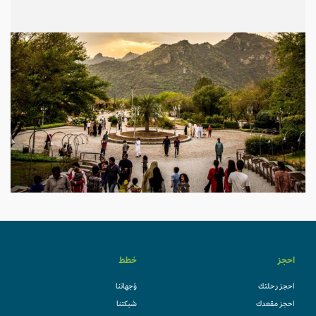
احجز
خطط
احجز رحلتك
وُجهاتنا
احجز مقعدك
شبكتنا