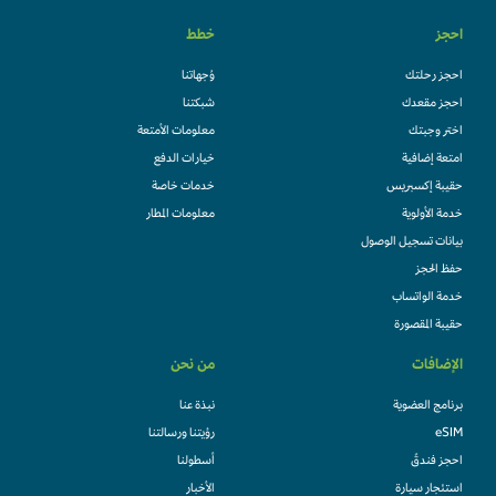
احجز
خطط
احجز رحلتك
وُجهاتنا
احجز مقعدك
شبكتنا
اختر وجبتك
معلومات الأمتعة
امتعة إضافية
خيارات الدفع
حقيبة إكسبريس
خدمات خاصة
خدمة الأولوية
معلومات المطار
بيانات تسجيل الوصول
حفظ الحجز
خدمة الواتساب
حقيبة المقصورة
الإضافات
من نحن
برنامج العضوية
نبذة عنا
eSIM
رؤيتنا ورسالتنا
احجز فندقً
أسطولنا
استئجار سيارة
الأخبار