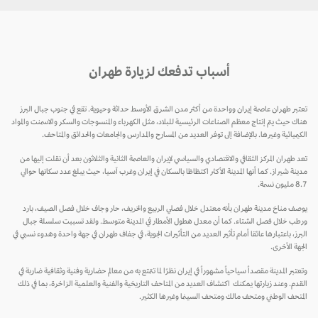
أسباب تدفعك لزيارة طهران
تعتبر طهران عاصمة إيران وواحدة من أكثر مدن الشرق الأوسط حداثة وحيوية. تقع في جنوب جبال البرز
هناك حيث يتم إنتاج معظم الصناعات الرئيسية للبلاد، مثل الكهرباء والمنسوجات والسكر والاسمنت والمواد
الكيميائية وغيرها. بالإضافة إلى توفر العديد من المسارح والمدارس والجامعات والحدائق والمتاحف.
تعد طهران المركز الثقافي والاقتصادي والسياسي لإيران والعاصمة الثانية والثلاثون بعد أن نقلت إليها من
مدينة شيراز. كما أنها المدينة الأكثر اكتظاظا بالسكان في إيران وغرب آسيا، حيث يبلغ عدد سكانها حوالي
8.7 مليون نسمة.
يوصف مناخ مدينة طهران بأنه معتدل خلال فصلي الربيع والخريف، حار وجاف خلال فصل الصيف، بارد
ورطب خلال فصل الشتاء. كما أن معدل هطول الأمطار في المدينة متوسط. ولقد تسببت سلسلة جبال
البرز، باعتبارها عائقا أمام تأثير العديد من التأثيرات الجوية، في جفاف طهران في جهة واحدة وهدوء نسبي في
الجهة الأخرى.
وتعتبر المدينة مقصداً سياحياً مشهوراً في إيران نظرًا لما تتمتع به من معالم حضارية وفنية وثقافية ضاربة في
القدم. وعند زيارتها يمكنك اكتشاف العديد من المتاحف التاريخية والفنية والعلمية الزاخرة، بما في ذلك
المتحف الوطني ومتحف مالك ومتحف السينما وغيرها الكثير.