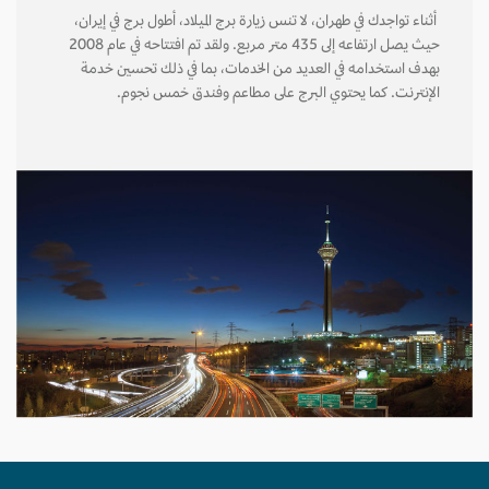
أثناء تواجدك في طهران، لا تنس زيارة برج الميلاد، أطول برج في إيران،
حيث يصل ارتفاعه إلى 435 متر مربع. ولقد تم افتتاحه في عام 2008
بهدف استخدامه في العديد من الخدمات، بما في ذلك تحسين خدمة
الإنترنت. كما يحتوي البرج على مطاعم وفندق خمس نجوم.