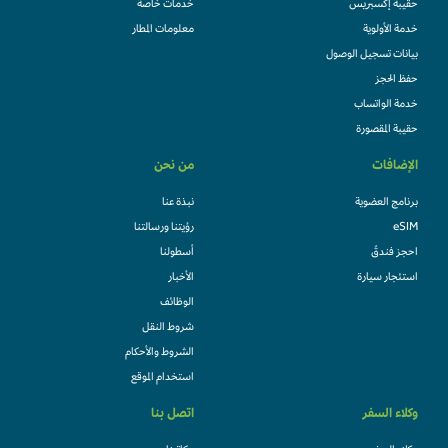
حقيبة إكسبريس
خدمات خاصة
خدمة الأولوية
معلومات المطار
بيانات تسجيل الوصول
حفظ الحجز
خدمة الواتساب
حقيبة المقصورة
الإضافات
من نحن
برنامج العضوية
نبذة عنا
eSIM
رؤيتنا ورسالتنا
احجز فندقً
أسطولنا
استئجار سيارة
الأخبار
الوظائف
شروط النقل
الشروط والأحكام
استخدام الموقع
وكلاء السفر
اتصل بنا