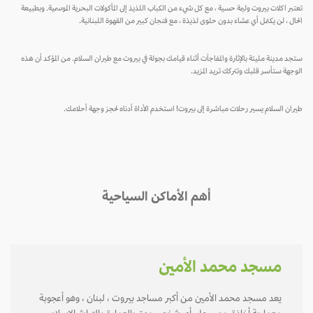
تعتبر اكلات بيروت وليمة حسية ، مع كل شيء من الكباب اللذيذ إلى المأكولات البحرية الموسمية. وبطبيعة
الحال ، لن يكتمل أي عشاء بدون حلوى لذيذة ، مع فنجان كبير من القهوة اللبنانية.
ستجد مدينة مليئة بالإثارة والمفاجآت أثناء قيامك بجولة في بيروت مع طيران السلام. من المؤكد أن هذه
الوجهة ستأسر قلبك وتتركك تريد المزيد.
طيران السلام يسير رحلات مباشرة إلى بيروت! استخدم الأداة أدناه لحجز وجهة أحلامك.
أهم الأماكن السياحية
مسجد محمد الأمين
يعد مسجد محمد الأمين من أكبر مساجد بيروت ، لبنان ، وهو أعجوبة