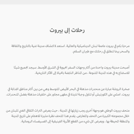
رحلات إلى بيروت
مرحبًا بكم في بيروت عاصمة لبنان الديناميكية والعالمية. استعد لاكتشاف مدينة غنية بالتاريخ والثقافة
والسحر بينما تنطلق في رحلتك مع طيران السلام.
أصبحت مدينة بيروت واحدة من أكثر وجهات السفر الحيوية في الشرق الأوسط. سيجد الجميع شيئًا
للاستمتاع به في هذه المدينة المتنوعة ، من المناظر النابضة بالحياة إلى الآثار التاريخية.
صخرة الروشة عبارة عن منحدرات مذهلة في البحر الأبيض المتوسط ​​وهي من بين أكثر مناطق الجذابة في
بيروت. امشي على الكورنيش أو تناول وجبة لذيذة في مقهى مجاور على خلفيات مذهلة بفضل المنحدرات.
متحف بيروت الوطني هو وجهة أخرى يجب زيارتها في المدينة ، حيث يعرض التراث الثقافي الغني للبنان من
خلال مجموعته الكبيرة من التحف والمعارض. يقدم هذا المتحف نظرة مثيرة للاهتمام على تاريخ المدينة
والمنطقة المحيطة بها ، ويعرض كل شيء من القطع الأثرية الفينيقية إلى الفسيفساء الرومانية.