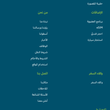
حقيبة المقصورة
الإضافات
من نحن
برنامج العضوية
نبذة عنا
eSIM
رؤيتنا ورسالتنا
احجز فندقً
أسطولنا
استئجار سيارة
الأخبار
الوظائف
شروط النقل
الشروط والأحكام
استخدام الموقع
وكلاء السفر
اتصل بنا
وكلاء السفر
مكاتبنا
الملاحظات
الأسئلة الشائعة
أعلن معنا