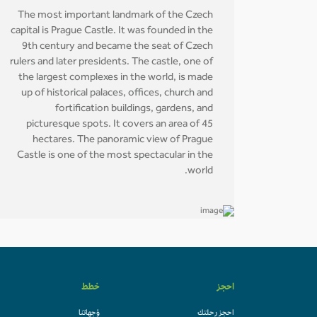
The most important landmark of the Czech
capital is Prague Castle. It was founded in the
9th century and became the seat of Czech
rulers and later presidents. The castle, one of
the largest complexes in the world, is made
up of historical palaces, offices, church and
fortification buildings, gardens, and
picturesque spots. It covers an area of 45
hectares. The panoramic view of Prague
Castle is one of the most spectacular in the
world.
احجز
خطط
احجز رحلتك
وُجهاتنا