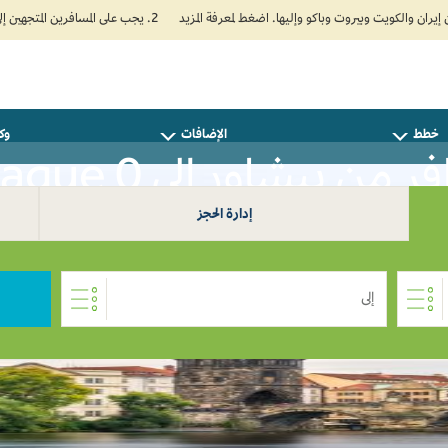
2. يجب على المسافرين المتجهين إلى الهند تعبئة نموذج الإقرار الصحي الذاتي (Air Suvidha) الإلزامي قبل موعد الوصول بـ 24 ساعة على الأقل. اضغط هنا للدخول إلى بوابة Air Suvidha.
خطط
الإضافات
وكل
 من بيشاور إلى Prague 0
إدارة الحجز
إلى