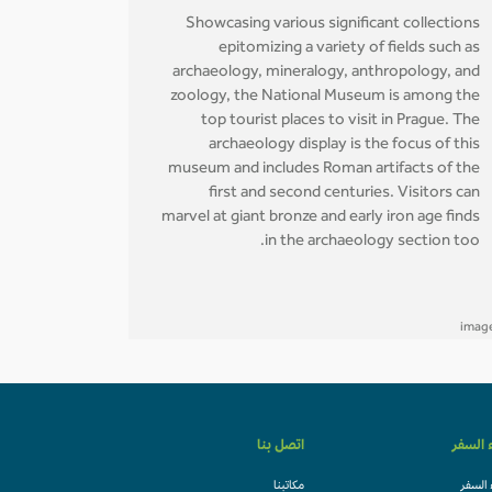
Showcasing various significant collections
epitomizing a variety of fields such as
archaeology, mineralogy, anthropology, and
zoology, the National Museum is among the
top tourist places to visit in Prague. The
archaeology display is the focus of this
museum and includes Roman artifacts of the
first and second centuries. Visitors can
marvel at giant bronze and early iron age finds
in the archaeology section too.
ء السفر
اتصل بنا
 السفر
مكاتبنا