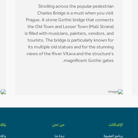
Strolling across the popular pedestrian
Charles Bridge is a must when you visit
Prague. A stone Gothic bridge that connects
the Old Town and Lesser Town (Malá Strana)
is filled with musicians, painters, vendors, and
tourists. The bridge is particularly known for
its multiple old statues and for the stunning
views of the River Vltava and the structure's
magnificent Gothic gates.
الإضافات
من نحن
وكلا
برنامج العضوية
نبذة عنا
وكلاء