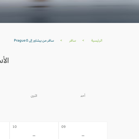
الرئيسية
>
سافر
>
سافر من بيشاور إلى Prague 0
الأسعار
أحد
اثنين
03
02
-
-
10
09
-
-