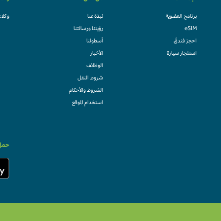
برنامج العضوية
نبذة عنا
وكلاء
eSIM
رؤيتنا ورسالتنا
احجز فندقً
أسطولنا
استئجار سيارة
الأخبار
الوظائف
شروط النقل
الشروط والأحكام
استخدام الموقع
حمل 