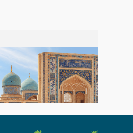
احجز
خطط