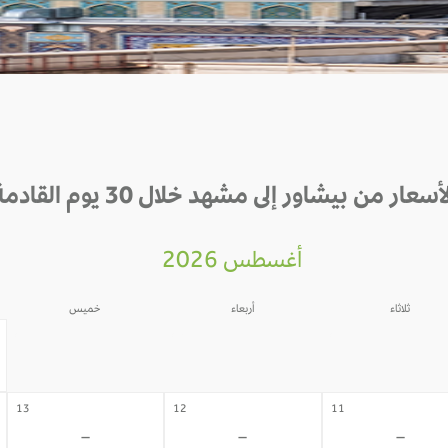
أسعار من بيشاور إلى مشهد خلال 30 يوم القادمة
أغسطس 2026
ثلاثاء
أربعاء
خميس
06
05
04
-
-
-
13
12
11
-
-
-