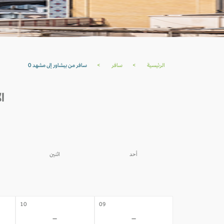
الرئيسية
>
سافر
>
سافر من بيشاور إلى مشهد 0
ال
أحد
اثنين
03
02
-
-
10
09
-
-