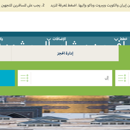
2. يجب على المسافرين المتجهين إلى الهند تعبئة نموذج الإقرار الصحي الذاتي (Air Suvidha) الإلزامي قبل موعد الوصول بـ 24 ساعة على الأقل. اضغط هنا للدخول إلى بوابة Air Suvidha.
خطط
الإضافات
وكل
فر من بيشاور إلى مشهد 0
إدارة الحجز
إلى