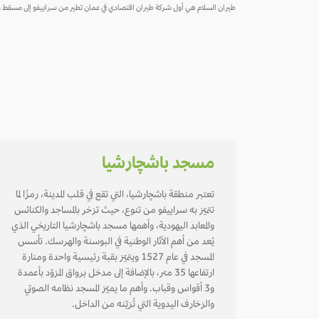
طيران السلام هي أول شركة طيران اقتصادي في عمان تطير من سراييفو إلى مسقط وما بعدها إلى أكثر من 20 وجهة ، انقر أدناه لا
مسجد باشچارشيا
تعتبر منطقة باشچارشيا، التي تقع في قلب المدينة، رمزًا لما
تتميّز به سراييفو من تنوع، حيث تزخر بالمساجد والكنائس
والمعابد اليهودية، وأهمها مسجد باشچارشيا التاريخي الذي
يُعد من أهم الآثار الوطنية في البوسنة والهرسك. تأسس
المسجد في عام 1527 ويتميّز بقبة رئيسية واحدة ومنارة
ارتفاعها 35 متر، بالإضافة إلى مدخل برواق المزوّد بأعمدة
و3 أقواس وقباب. وأهم ما يميّز المسجد نظامه الصوتي
والزخارف اليدوية التي تُزيّنه من الداخل.