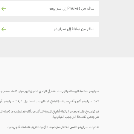
سافر من Phuket إلى سراييفو
سافر من صلالة إلى سراييفو
سراييفو ، عاصمة البوسنة والهرسك ، تقع في الوادي الضيق لنهر ميلياكا عند سفح ج
كانت سراييفو أكبر وأهم مدينة عثمانية في البلقان بعد اسطنبول. عُرفت سراييفو بأنه
قد ترغب في قضاء يومين إلى ثلاثة أيام في المدينة للتأكد من أنك قد غطيت ما تخبئه ا
هي بعض الأنشطة التي يجب القيام بها.
تقدم لك سراييفو طقس معتدل مع صيف دافئ وممتع يتبعه شتاء ثلجي بارد.