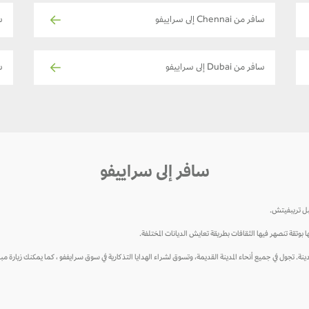
سافر من Chennai إلى سراييفو
س
سافر من Dubai إلى سراييفو
ساف
سافر إلى سراييفو
بل تريبفيتش.
ا بوتقة تنصهر فيها الثقافات بطريقة تعايش الديانات المختلفة.
لمدينة. تجول في جميع أنحاء المدينة القديمة، وتسوق لشراء الهدايا التذكارية في سوق سرايففو ، كما يمكنك زيارة