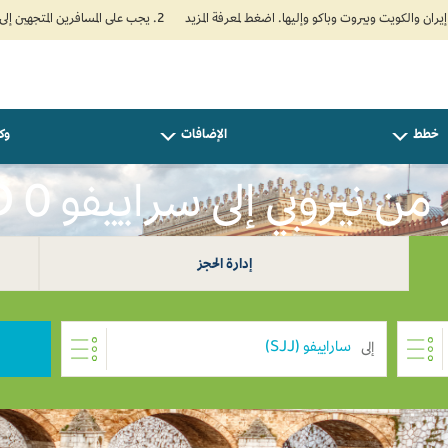
2. يجب على المسافرين المتجهين إلى الهند تعبئة نموذج الإقرار الصحي الذاتي (Air Suvidha) الإلزامي قبل موعد الوصول بـ 24 ساعة على الأقل. اضغط هنا للدخول إلى بوابة Air Suvidha.
خطط
الإضافات
وكل
ن نيروبي إلى سراييفو USD 0
إدارة الحجز
إلى