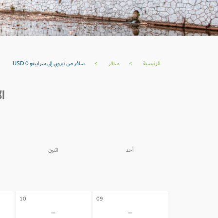
الرئيسية
>
سافر
>
سافر من نيروبي إلى سراييفو USD 0
ال
أحد
اثنين
03
02
-
-
10
09
-
-