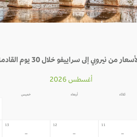
أسعار من نيروبي إلى سراييفو خلال 30 يوم القادمة
أغسطس 2026
ثلاثاء
أربعاء
خميس
06
05
04
-
-
-
13
12
11
-
-
-