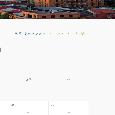
الرئيسية
>
سافر
>
سافر من مسقط إلى يرڤان 0
ا
أحد
اثنين
03
02
-
-
10
09
-
-