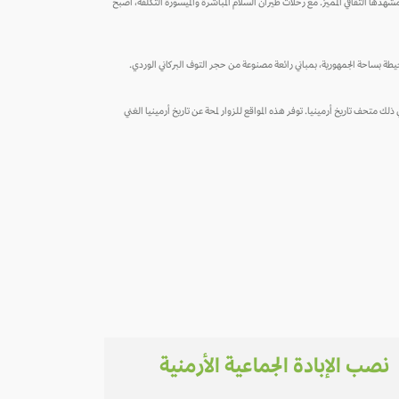
مشهدها الثقافي المميز. مع رحلات طيران السلام المباشرة والميسورة التكلفة، أصبح
لمحيطة بساحة الجمهورية، بمباني رائعة مصنوعة من حجر التوف البركاني الوردي.
قلعة إيريبوني والعديد من المتاحف، بما في ذلك متحف تاريخ أرمينيا. توفر هذه المواقع للزوار لمحة عن تاريخ أرمينيا الغني
نصب الإبادة الجماعية الأرمنية