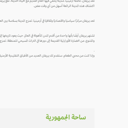
تعد يريفان، عاصمة أرمينيا، مدينة يلتقي فيها العالم القديم مع الحياة الحديثة. تقع
اكتشاف هذه المدينة الرائعة أسهل من أي وقت مضى.
تعد يريفان مركزًا سياسيًا واقتصاديًا وثقافيًا في أرمينيا. تمزج المدينة بسلاسة بين
والمتنوع، من الحضارة الأورارتية القديمة إلى دورها في التراث المسيحي للمنطقة. تمزج 
.
وإذا كنت من محبي الطعام، ستقدم لك يريفان العديد من الأطباق التقليدية الأرمنية م
ساحة الجمهورية