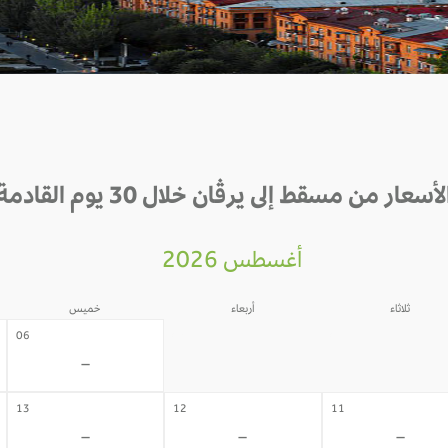
لأسعار من مسقط إلى يرڤان خلال 30 يوم القادمة
أغسطس 2026
ثلاثاء
أربعاء
خميس
05
04
06
-
-
-
13
12
11
-
-
-