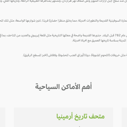
 يريفان عند سفح جبل أرارات الشهير وعلى ضفاف نهر هرازدان، وتشتهر بمناظرها الطبيعية الرائعة، وتاريخها الغني، و
 العمارة السوفيتية القديمة والتطورات الحديثة، مما يخلق منظرًا حضاريًا فريدًا. تتميز شوارعها الواسعة، مثل تلك ا
تشتهر يريفان أيضًا بأنها واحدة من أقدم المدن المأهولة في العالم، حيث يعود تاريخها إلى عام 782 قبل الميلاد. جذورها القديمة واضحة في معالمها التاريخية مثل 
المدينة بسلاسة تاريخها العميق مع الحياة الحديثة.
ثل خروفات (اللحوم المشوية)، دولما (أوراق العنب المحشوة)، ولافاش (الخبز المسطح الرقيق).
أهم الأماكن السياحية
متحف تاريخ أرمينيا