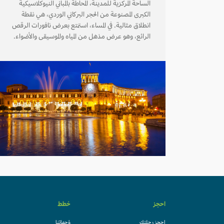
الساحة المركزية للمدينة، المحاطة بالمباني النيوكلاسيكية
الكبرى المصنوعة من الحجر البركاني الوردي، هي نقطة
انطلاق مثالية. في المساء، استمتع بعرض نافورات الرقص
الرائع، وهو عرض مذهل من المياه والموسيقى والأضواء.
احجز
خطط
احجز رحلتك
وُجهاتنا