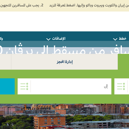
2. يجب على المسافرين المتجهين إلى الهند تعبئة نموذج الإقرار الصحي الذاتي (Air Suvidha) الإلزامي قبل موعد الوصول بـ 24 ساعة على الأقل. اضغط هنا للدخول إلى بوابة Air Suvidha.
خطط
الإضافات
وكل
افر من مسقط إلى يرڤان 0
إدارة الحجز
إلى