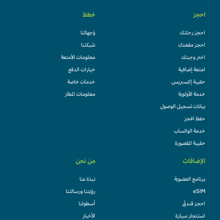
احجز
خطط
احجز رحلتك
وُجهاتنا
احجز مقعدك
شبكتنا
اختر وجبتك
معلومات الأمتعة
امتعة إضافية
خيارات الدفع
حقيبة إكسبريس
خدمات خاصة
خدمة الأولوية
معلومات المطار
بيانات تسجيل الوصول
حفظ الحجز
خدمة الواتساب
حقيبة المقصورة
الإضافات
من نحن
برنامج العضوية
نبذة عنا
eSIM
رؤيتنا ورسالتنا
احجز فندقً
أسطولنا
استئجار سيارة
الأخبار